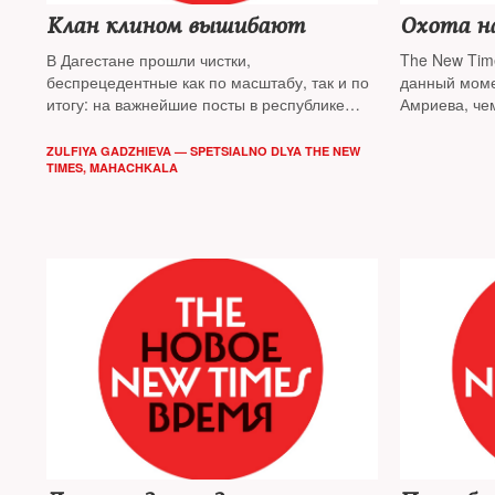
Клан клином вышибают
Охота н
В Дагестане прошли чистки,
The New Times собрал воедино все,
беспрецедентные как по масштабу, так и по
данный моме
итогу: на важнейшие посты в республике
Амриева, че
пришли «варяги». The New Times
единоборств
разбирался в происходящем
чеченским п
ZULFIYA GADZHIEVA — SPETSIALNO DLYA THE NEW
TIMES, MAHACHKALA
правозащит