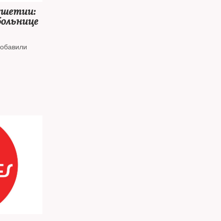
ушетии:
больнице
добавили