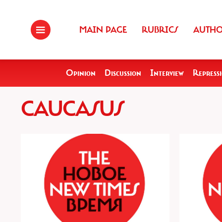
MAIN PAGE
RUBRICS
AUTH
Opinion
Discussion
Interview
Repress
CAUCASUS