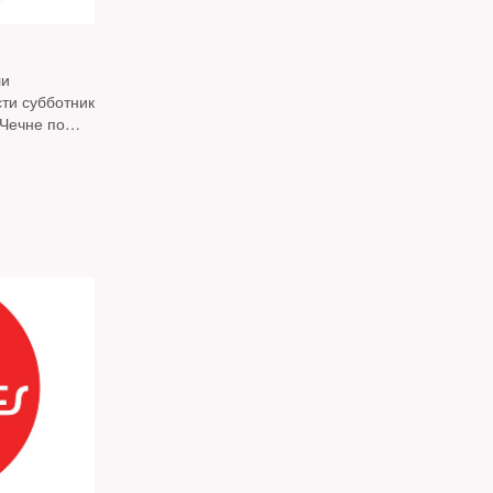
ли
сти субботник
 Чечне по