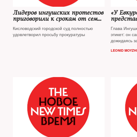
Лидеров ингушских протестов
«У Евкур
приговорили к срокам от семи
представ
до девяти лет лишения
Кисловодский городской суд полностью
Глава Ингуш
свободы
удовлетворил просьбу прокуратуры
этикет: он с
дожидаясь з
назначения н
LEONID MOYZH
Почему это 
такой демар
эксперты по
Кавказу