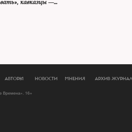
вать», кавказцы —
ть «симметричные
А Путин — молчать?
АВТОРЫ
НОВОСТИ
МНЕНИЯ
АРХИВ ЖУРНА
 Времена». 16+