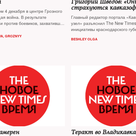
я
Григорий Шведов: «Он
страхуются кавказоф
м 4 декабря в центре Грозного
ая война. В результате
Главный редактор портала «Кав
и против боевиков, захвативших
узел» разъяснил The New Time
и школу № 20, по официальным
инициативы краснодарского губ
ибло 14 силовиков, уничтожено
Александра Ткачева
A, GROZNYY
BESHLEY OLGA
их
амерен
Теракт во Владикавка