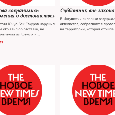
ова сохранились
Субботник вне закона
ления о достоинстве»
В Ингушетии силовики задержа
етии Юнус-Бек Евкуров нарушил
активистов, собравшихся прове
ам объявил об отставке, не
на территории, которая отошла
аявлений из Кремля и
соглашению глав республик
ового главы республики.
ES
произошло и насколько уникален
ш? На вопросы NT ответили
 региональной политике и