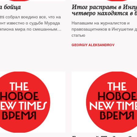
а бойца
Итог расправы в Инг
четверо находятся в 
 что на
нт известно о судьбе Мурада
Напавшим на журналистов и
мпиона мира по смешанным
правозащитников в Ингушетии 
ам, против выдачи которого
статью
олицейским протестовали
GEORGIY ALEKSANDROV
ники и СМИ