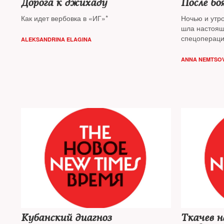
Дорога к джихаду
После бо
Как идет вербовка в «ИГ»*
Ночью и утро
шла настоящ
спецопераци
ALEKSANDRINA ELAGINA
Дом печати 
данным, пог
ANNA NEMTSOV
11 нападавш
Кубанский диагноз
Ткачев н