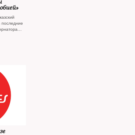
и
обией»
казский
s последние
ернатора
зе