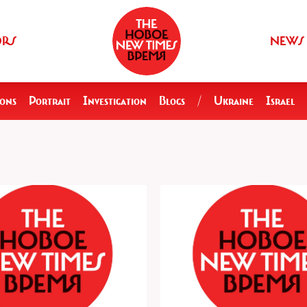
ORS
NEWS
ions
Portrait
Investigation
Blogs
/
Ukraine
Israel