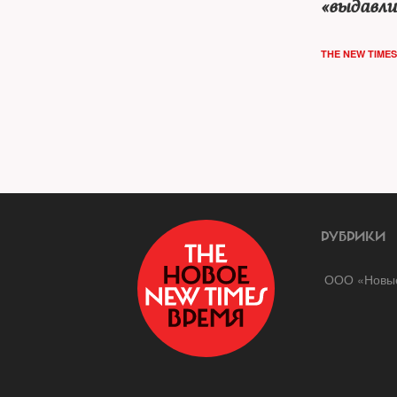
«выдавли
принима
меры». 
THE NEW TIMES
РУБРИКИ
ООО «Новые