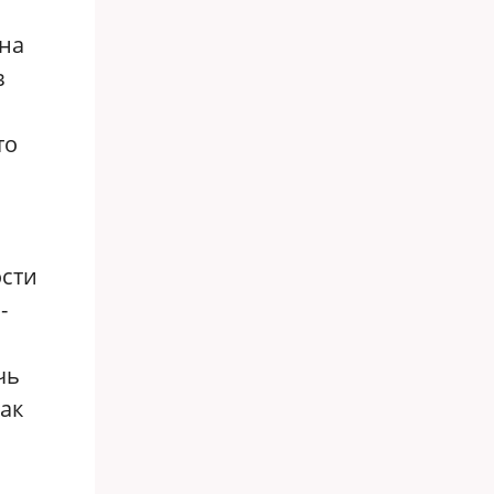
на
в
то
ости
-
чь
ак