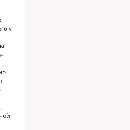
о
го у
в
ны
ан
ио
т
ю
,
зной