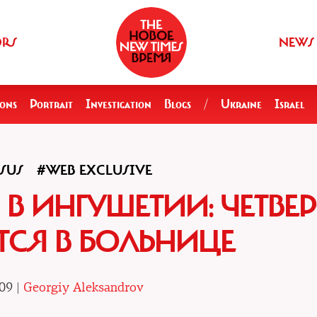
ORS
NEWS
ions
Portrait
Investigation
Blogs
/
Ukraine
Israel
SUS
#WEB EXCLUSIVE
 В ИНГУШЕТИИ: ЧЕТВЕ
СЯ В БОЛЬНИЦЕ
09 |
Georgiy Aleksandrov