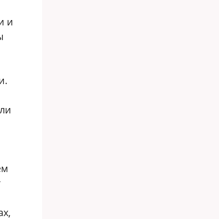
и и
ы
и.
гли
ём
т
х,