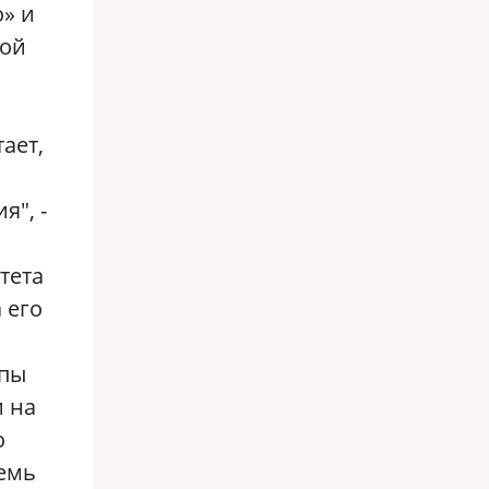
» и
вой
ает,
я", -
тета
 его
ппы
 на
о
семь