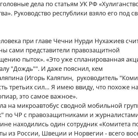
оловные дела по статьям УК РФ «Хулиганство
». Руководство республики взяло его под с
ловека при главе Чечни Нурди Нухажиев счит
тны сами представители правозащитной
ению пыток». «Это уже спланированная акци
лу "Дождь"". И даже пояснил, кем
Каляпина (Игорь Каляпин, руководитель "Коми
асть третьих сил… Я имею ввиду, что похоже на
мопиар, это самое важное».
ла на микроавтобус
сводной мобильной гру
" по ЧР
с правозащитниками и журналистами
шине находились один сотрудник «Комитета п
ы из России, Швеции и Норвегии - всего во