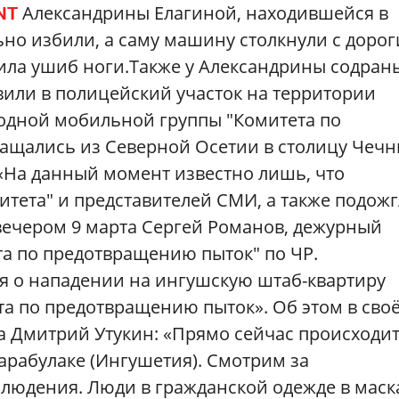
Александрины Елагиной, находившейся в
NT
ьно избили, а саму машину столкнули с дорог
ила ушиб ноги.Также у Александрины содран
авили в полицейский участок на территории
водной мобильной группы "Комитета по
ащались из Северной Осетии в столицу Чечн
«На данный момент известно лишь, что
тета" и представителей СМИ, а также подож
ечером 9 марта Сергей Романов, дежурный
а по предотвращению пыток" по ЧР.
я о нападении на ингушскую штаб-квартиру
а по предотвращению пыток». Об этом в сво
а Дмитрий Утукин: «Прямо сейчас происходи
арабулаке (Ингушетия). Смотрим за
юдения. Люди в гражданской одежде в маска