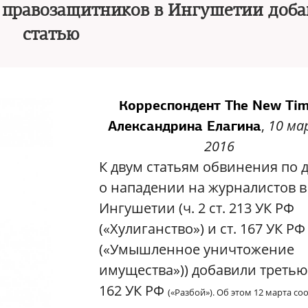
 правозащитников в Ингушетии доб
статью
Корреспондент The New Ti
,
10 ма
Александрина Елагина
2016
К двум статьям обвинения по 
о нападении на журналистов в
Ингушетии (ч. 2 ст. 213 УК РФ
(«Хулиганство») и ст. 167 УК РФ
(«Умышленное уничтожение
имущества»)) добавили третью -
162 УК РФ
(«Разбой»). Об этом 12 марта с