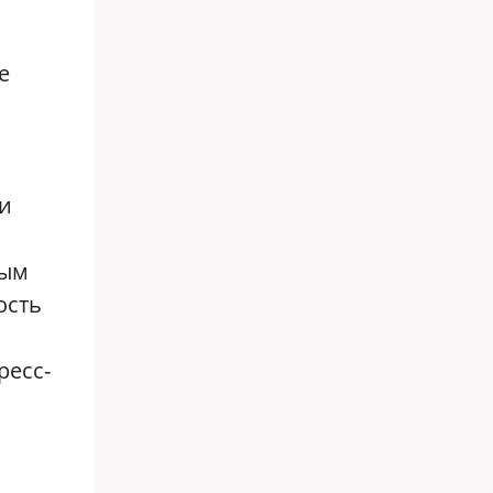
е
 и
ным
ость
ресс-