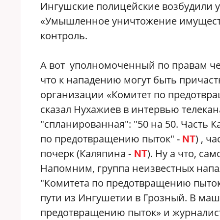
Ингушские полицейские возбудили уг
«Умышленное уничтожение имущества
контроль.
А вот уполномоченный по правам че
что к нападению могут быть причас
организации «Комитет по предотвращ
сказал Нухажиев в интервью телекана
"спланированная": "50 на 50. Часть 
по предотвращению пыток" -
) , ч
NT
почерк (Каляпина -
). Ну а что, са
NT
Напомним, группа неизвестных напа
"Комитета по предотвращению пыток
пути из Ингушетии в Грозный. В ма
предотвращению пыток» и журналист