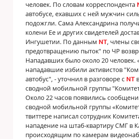
человек. По словам корреспондента
автобусе, ехавших с ней мужчин сил
подожгли. Сама Александрина получ
колени Ее и других свидетелей дост
Ингушетии. По данным
, члены с
NT
предотвращению пыток" по ЧР возвр
Нападавших было около 20 человек. 
нападавшие избили активистов "Коми
автобус", - уточнил в разговоре с
в
NT
сводной мобильной группы "Комитет
Около 22 часов появились сообщени
сводной мобильной группы «Комитет
твиттере написал сотрудник Комитет
нападение на штаб-квартиру СМГ в К
происходящим по камерам видеонабл