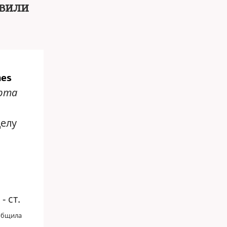
авили
mes
рта
делу
 ст.
ообщила