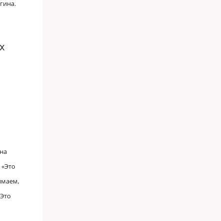
гина.
х
на
 «Это
имаем,
 Это