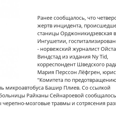
Ранее сообщалось, что четвер
жертв инцидента, происшедше
станицы Орджоникидзевская 
Ингушетии, госпитализирова
- норвежский журналист Ойст
Виндстад из издания Ny Tid,
корреспондент Шведского рад
Мария Перссон Лёфгрен, юрис
"Комитета по предотвращени
ель микроавтобуса Башир Плиев.
Со ссылкой
больницы Райханы Сейнароевой сообщалось
ы черепно-мозговые травмы и сотрясения ра