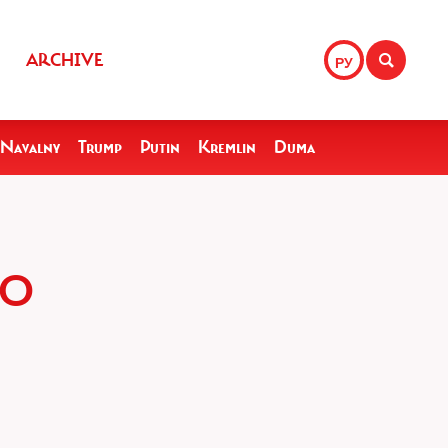
ARCHIVE
РУ
Navalny
Trump
Putin
Kremlin
Duma
РО