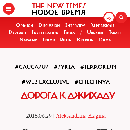
THE NEW TIMES
НОВОЕ ВРЕМЯ
РУ
Opinion
Discussion
Interview
Repressions
Portrait
Investigation
Blogs
/
Ukraine
Israel
Navalny
Trump
Putin
Kremlin
Duma
#CAUCASUS
#SYRIA
#TERRORISM
#WEB EXCLUSIVE
#CHECHNYA
ДОРОГА К ДЖИХАДУ
2015.06.29 |
Aleksandrina Elagina