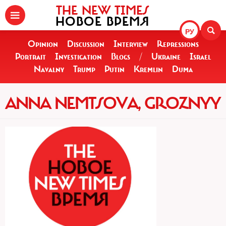
THE NEW TIMES
НОВОЕ ВРЕМЯ
РУ
Opinion
Discussion
Interview
Repressions
Portrait
Investigation
Blogs
/
Ukraine
Israel
Navalny
Trump
Putin
Kremlin
Duma
ANNA NEMTSOVA, GROZNYY