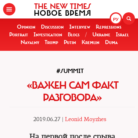
THE NEW TIMES
НОВОЕ ВРЕМЯ
РУ
Opinion
Discussion
Interview
Repressions
Portrait
Investigation
Blogs
/
Ukraine
Israel
Navalny
Trump
Putin
Kremlin
Duma
#SUMMIT
«ВАЖЕН САМ ФАКТ
РАЗГОВОРА»
2019.06.27 |
Leonid Moyzhes
На первой после срыва