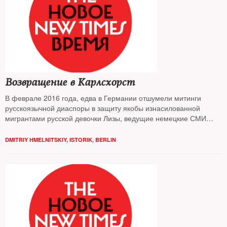
Возвращение в Карлсхорст
В феврале 2016 года, едва в Германии отшумели митинги
русскоязычной диаспоры в защиту якобы изнасилованной
мигрантами русской девочки Лизы, ведущие немецкие СМИ
выдали удивительную новость: ведомство федерального
канцлера поручило спецслужбам проверить, не пытается ли
DMITRIY HMELNITSKIY, ISTORIK, BERLIN
Россия старыми методами КГБ оказать влияние на
общественное мнение страны