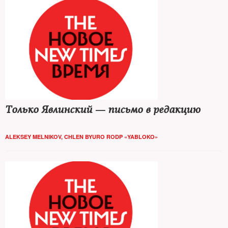
Только Явлинский — письмо в редакцию
ALEKSEY MELNIKOV, CHLEN BYURO RODP «YABLOKO»