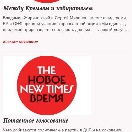
Между Кремлем и избирателем
Владимир Жириновский и Сергей Миронов вместе с лидерами
ЕР и ОНФ приняли участие в провластной акции «Мы едины!»,
продемонстрировав, что лояльность для них — главный лозунг
предстоящей кампании в Госдуму. Чем еще собираются
привлекать электорат системные оппозиционеры — узнавал
ALEKSEY KUVSHINOV
The New Times
Потаенное голосование
Чего добиваются политические партии в ДНР и на основании