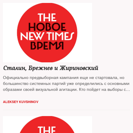
Сталин, Брежнев и Жириновский
Официально предвыборная кампания еще не стартовала, но
большинство системных партий уже определились с основными
образами своей визуальной агитации. Кто пойдет на выборы с
портретами покойных вождей, а кто предпочтет живых —
узнавал The New Times
ALEKSEY KUVSHINOV