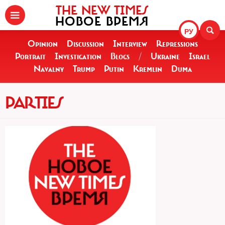
THE NEW TIMES
НОВОЕ ВРЕМЯ
РУ
Opinion
Discussion
Interview
Repressions
Portrait
Investigation
Blogs
/
Ukraine
Israel
Navalny
Trump
Putin
Kremlin
Duma
PARTIES