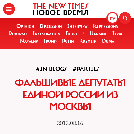
THE NEW TIMES
НОВОЕ ВРЕМЯ
РУ
Opinion
Discussion
Interview
Repressions
Portrait
Investigation
Blogs
/
Ukraine
Israel
Navalny
Trump
Putin
Kremlin
Duma
#IN BLOGS
#PARTIES
ФАЛЬШИВЫЕ ДЕПУТАТЫ
ЕДИНОЙ РОССИИ ИЗ
МОСКВЫ
2012.08.16