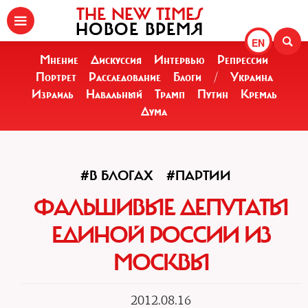
THE NEW TIMES
НОВОЕ ВРЕМЯ
EN
Мнение
Дискуссия
Интервью
Репрессии
Портрет
Расследование
Блоги
/
Украина
Израиль
Навальный
Трамп
Путин
Кремль
Дума
#В БЛОГАХ
#ПАРТИИ
ФАЛЬШИВЫЕ ДЕПУТАТЫ
ЕДИНОЙ РОССИИ ИЗ
МОСКВЫ
2012.08.16