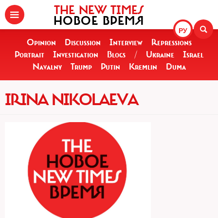
THE NEW TIMES
НОВОЕ ВРЕМЯ
РУ
Opinion
Discussion
Interview
Repressions
Portrait
Investigation
Blogs
/
Ukraine
Israel
Navalny
Trump
Putin
Kremlin
Duma
IRINA NIKOLAEVA