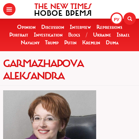
THE NEW TIMES
НОВОЕ ВРЕМЯ
РУ
Opinion
Discussion
Interview
Repressions
Portrait
Investigation
Blogs
/
Ukraine
Israel
Navalny
Trump
Putin
Kremlin
Duma
GARMAZHAPOVA
ALEKSANDRA