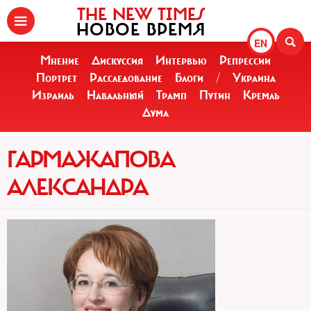
THE NEW TIMES
НОВОЕ ВРЕМЯ
EN
Мнение
Дискуссия
Интервью
Репрессии
Портрет
Расследование
Блоги
/
Украина
Израиль
Навальный
Трамп
Путин
Кремль
Дума
ГАРМАЖАПОВА
АЛЕКСАНДРА