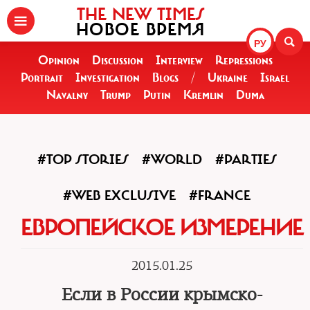
THE NEW TIMES
НОВОЕ ВРЕМЯ
РУ
Opinion
Discussion
Interview
Repressions
Portrait
Investigation
Blogs
/
Ukraine
Israel
Navalny
Trump
Putin
Kremlin
Duma
#TOP STORIES
#WORLD
#PARTIES
#WEB EXCLUSIVE
#FRANCE
ЕВРОПЕЙСКОЕ ИЗМЕРЕНИЕ
2015.01.25
Если в России крымско-