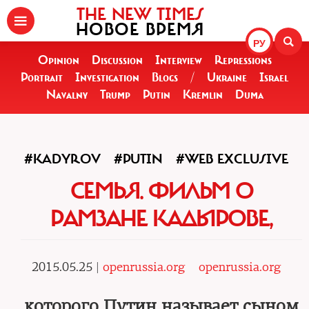
THE NEW TIMES
НОВОЕ ВРЕМЯ
РУ
Opinion
Discussion
Interview
Repressions
Portrait
Investigation
Blogs
/
Ukraine
Israel
Navalny
Trump
Putin
Kremlin
Duma
#KADYROV
#PUTIN
#WEB EXCLUSIVE
СЕМЬЯ. ФИЛЬМ О
РАМЗАНЕ КАДЫРОВЕ,
2015.05.25 |
openrussia.org
openrussia.org
которого Путин называет сыном