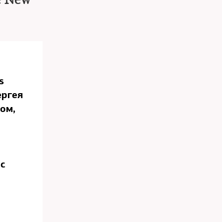
e New
s
ергея
ом,
 с