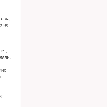
о да,
о не
нет,
ляли.
жно
т
ие