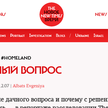
ORS
NEWS
ions
Portrait
Investigation
Blogs
/
Ukraine
Israel
#HOMELAND
НЫЙ ВОПРОС
12.07 |
Albats Evgeniya
е дачного вопроса и почему с реше