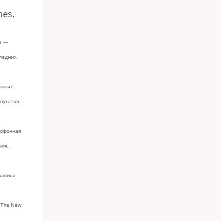
mes.
е —
ледних,
онных
путатов.
тофонная
ния,
записи
 The New