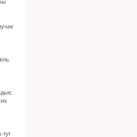
обы
лучае
тель
одые,
гих
 тут