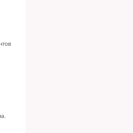
нтов
а.