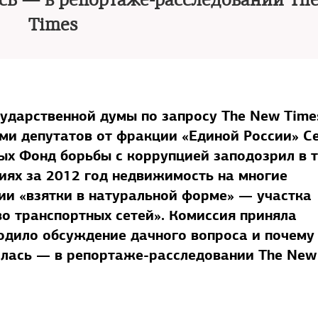
сь — в репортаже-расследовании Th
Times
сударственной думы по запросу The New Time
ми депутатов от фракции «Единой России» С
ых Фонд борьбы с коррупцией заподозрил в т
циях за 2012 год недвижимость на многие
ии «взятки в натуральной форме» — участка
о транспортных сетей». Комиссия приняла
одило обсуждение дачного вопроса и почему
илась — в репортаже-расследовании The New