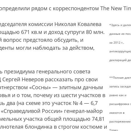
 определили рядом с корреспондентом The New Ti
едседателя комиссии Николая Ковалева
*Здесь и дале
лощадью 671 кв.м и доход супруги 80 млн.
данные из пос
й вопрос предстояло обсудить, и
за 2012 г.,
денты могли наблюдать за действом,
антикоррупци
деклараций де
рь президиума генерального совета
**Полная дик
Д Сергей Неверов рассказать про свои
ртнерством «Сосны» — элитным дачным
запись заседа
ья и о том, почему из шести участков в
равно как и
 два (на схеме это участок № 4 — 6,7
расшифровка 
 от «Справедливой России» генерал-майор
имеются в
земельных участка общей площадью 74,81
распоряжении
полнотелая блондинка в строгом костюме и
Times.