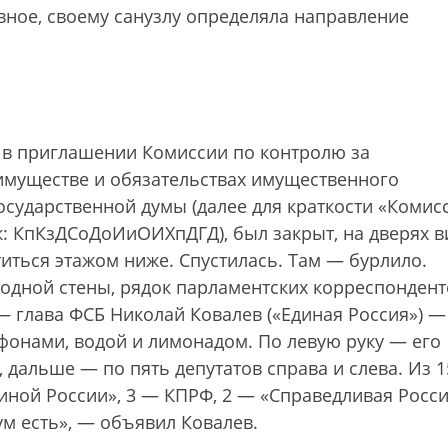
авное, своему санузлу определяла направление
но в приглашении Комиссии по контролю за
 имуществе и обязательствах имущественного
осударственной думы (далее для краткости «Комисс
к: КпКзДСоДоИиОИХпДГД), был закрыт, на дверях в
титься этажом ниже. Спустилась. Там — бурлило.
одной стены, рядок парламентских корреспонден
 — глава ФСБ Николай Ковалев («Единая Россия») —
фонами, водой и лимонадом. По левую руку — его
 дальше — по пять депутатов справа и слева. Из 1
иной России», 3 — КПРФ, 2 — «Справедливая Росси
м есть», — объявил Ковалев.