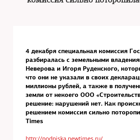
комиссия сильно поторопила
4 декабря специальная комиссия Го
разбиралась с земельными владения
Неверова и Игоря Руденского, котор
что они не указали в своих деклара
миллионы рублей, а также в получен
земли от некоего ООО «Строительств
решение: нарушений нет. Как происх
решением комиссия сильно потороп
Times
http://podpiska.newtimes.ru/