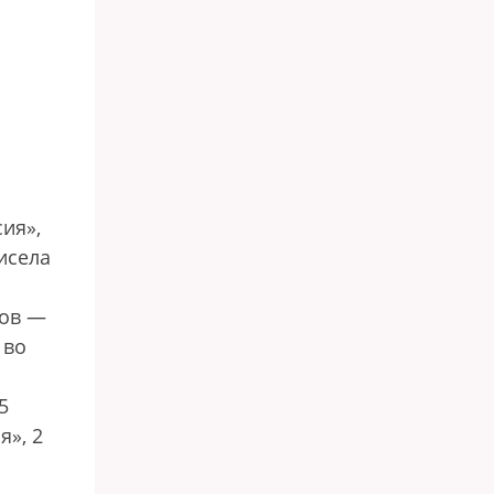
ия»,
исела
тов —
 во
5
я», 2