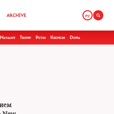
ARCHIVE
РУ
Navalny
Trump
Putin
Kremlin
Duma
нием