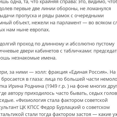
ишь одна, та, что крайняя справа: это, видимо, чт
долев первые две линии обороны, не ломанулся
выдачи пропуска и ряды рамок с очередными
ный объект, нежели на парламент — во всяком с
дых нам ныне европах.
 долгий проход по длинному и абсолютно пустому
ичневые двери кабинетов с табличками: председа
плошь незнакомые имена.
ри, за ними — холл: фракция «Единая Россия». На
 бросается в глаза: лица по большей части немол
ка Ирина Роднина (1949 г.р. ) на фоне многих дру
где автору приходилось часто бывать, седых голов
 седые. «Физиология стала фактором советской
сультант ЦК КПСС Федор Бурлацкий о советском
тальтикой стали тогда фактором застоя — какие уж