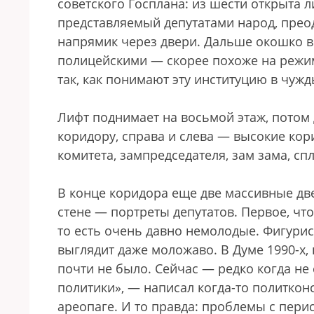
советского Госплана: из шести открыта л
представляемый депутатами народ, прео
напрямик через двери. Дальше окошко 
полицейскими — скорее похоже на режим
так, как понимают эту институцию в чуж
Лифт поднимает на восьмой этаж, потом
коридору, справа и слева — высокие кор
комитета, зампредседателя, зам зама, с
В конце коридора еще две массивные две
стене — портреты депутатов. Первое, что
то есть очень давно немолодые. Фигурист
выглядит даже моложаво. В Думе 1990-х, 
почти не было. Сейчас — редко когда не
политики», — написал когда-то политкон
ареопаге. И то правда: проблемы с перис