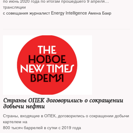
по июнь 2020 года по итогам прошедшего 9 апреля
видеосовещания. После июня уровень снижения изменится,
трансляции
сообщила в
с совещания журналист Energy Intelligence Амена Бакр
Страны ОПЕК договорились о сокращении
добычи нефти
Страны, входящие в ОПЕК, договорились о сокращении добычи
картелем на
800 тысяч баррелей в сутки с 2019 года