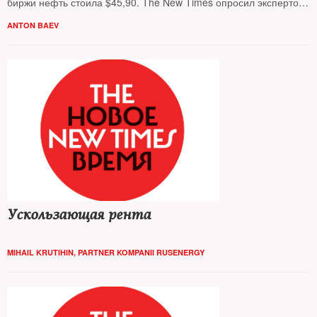
биржи нефть стоила $45,90. The New Times опросил экспертов,
как такое падение скажется на экономике России и на жизни
ANTON BAEV
рядовых граждан.
Ускользающая рента
MIHAIL KRUTIHIN, PARTNER KOMPANII RUSENERGY