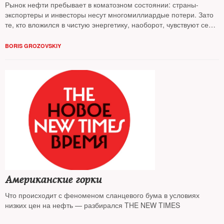
Рынок нефти пребывает в коматозном состоянии: страны-
экспортеры и инвесторы несут многомиллиардые потери. Зато
те, кто вложился в чистую энергетику, наоборот, чувствуют себя
превосходно. Кто и как делит рынок энергии — разбирался The
New Times
BORIS GROZOVSKIY
Американские горки
Что происходит с феноменом сланцевого бума в условиях
низких цен на нефть — разбирался THE NEW TIMES