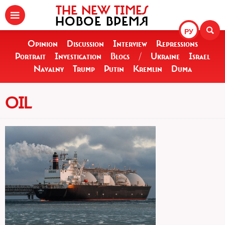
THE NEW TIMES
НОВОЕ ВРЕМЯ
РУ
Opinion
Discussion
Interview
Repressions
Portrait
Investigation
Blogs
/
Ukraine
Israel
Navalny
Trump
Putin
Kremlin
Duma
OIL