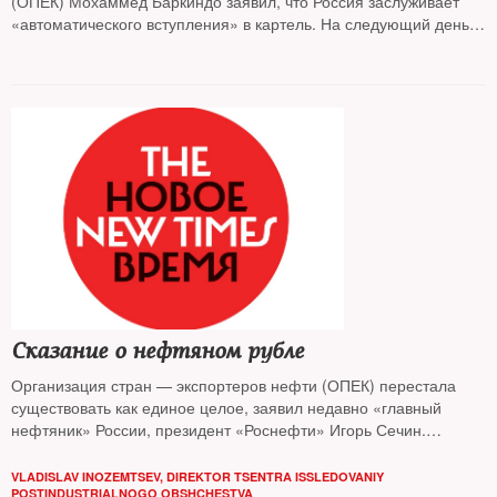
(ОПЕК) Мохаммед Баркиндо заявил, что Россия заслуживает
«автоматического вступления» в картель. На следующий день
цена барреля марки Brent упала на 6 % и пока продолжает
падать. Вновь тренд на понижение?
Сказание о нефтяном рубле
Организация стран — экспортеров нефти (ОПЕК) перестала
существовать как единое целое, заявил недавно «главный
нефтяник» России, президент «Роснефти» Игорь Сечин.
Подтекст таков: в условиях раздрая среди нефтедобывающих
стран Россия, крупнейший в мире производитель, приобретает
VLADISLAV INOZEMTSEV, DIREKTOR TSENTRA ISSLEDOVANIY
особую роль и может диктовать рынку некоторые особые
POSTINDUSTRIALNOGO OBSHCHESTVA