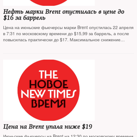
Нефть марки Brent опустилась в цене до
$16 за баррель
Цена на июньские фьючерсы марки Brent опустилась 22 апреля
в 7:31 по московскому времени до $15,99 за баррель, а после
повысилась практически до $17. Максимальное снижение
составило порядка 17% к предыдущему дню. Стремительное
падение показали и июньские фьючерсы WTI, в моменте
упавшие до $10,36 за баррель
Цена на Brent упала ниже $19
Июньские фьючерсы на Brent на 12:30 по московскому времени