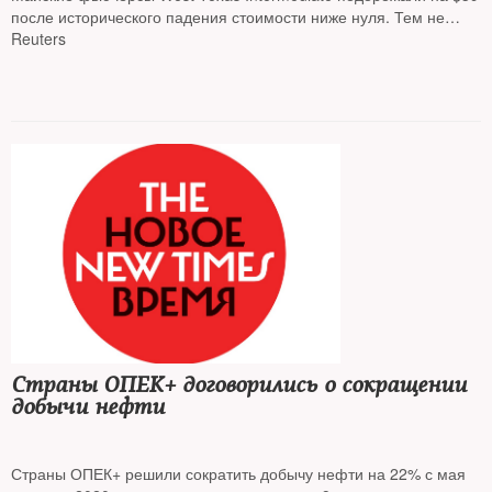
после исторического падения стоимости ниже нуля. Тем не
менее их цена все еще ниже $2. Произошедший обвал повлиял
Reuters
на котировки акций и стоимость азиатских валют, сообщает
Страны ОПЕК+ договорились о сокращении
добычи нефти
Страны ОПЕК+ решили сократить добычу нефти на 22% с мая