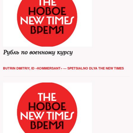
Рубль по военному курсу
BUTRIN DMITRIY, ID «KOMMERSANT» — SPETSIALNO DLYA THE NEW TIMES