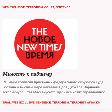
WEB EXCLUSIVE
,
TERRORISM
,
COURT
,
SENTENCE
Милость к падшему
Решение коллегии присяжных федерального окружного суда
Бостона о высшей мере наказания для Джохара Царнаева
всколыхнуло штат Массачусетс: здесь все хотят справделивости
и почти все — против смертной казни
TRIAL
,
WEB EXCLUSIVE
,
SENTENCE
,
TERRORISM
,
TERRORIST ATTACKS