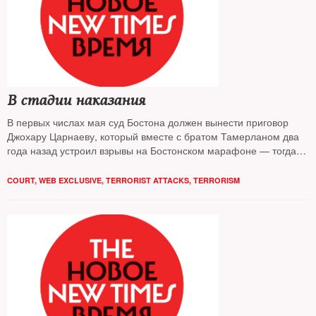
В cтадии наказания
В первых числах мая суд Бостона должен вынести приговор
Джохару Царнаеву, который вместе с братом Тамерланом два
года назад устроил взрывы на Бостонском марафоне — тогда
погибли три человека и пострадали 264, еще один погибший —
полицейский — был убит ими во время погони.
COURT
,
WEB EXCLUSIVE
,
TERRORIST ATTACKS
,
TERRORISM