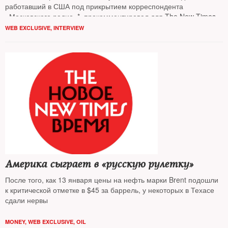
работавший в США под прикрытием корреспондента
«Московского радио»*, прокомментировал для The New Times
историю Евгения Бурякова
WEB EXCLUSIVE
,
INTERVIEW
Америка сыграет в «русскую рулетку»
После того, как 13 января цены на нефть марки Brent подошли
к критической отметке в $45 за баррель, у некоторых в Техасе
сдали нервы
MONEY
,
WEB EXCLUSIVE
,
OIL