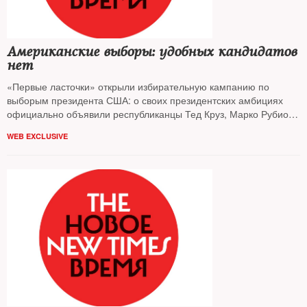
Американские выборы: удобных кандидатов
нет
«Первые ласточки» открыли избирательную кампанию по
выборым президента США: о своих президентских амбициях
официально объявили республиканцы Тед Круз, Марко Рубио,
Рэнд Пол и демократка Хиллари Клинтон. Ни один из них не
WEB EXCLUSIVE
симпатизирует Кремлю