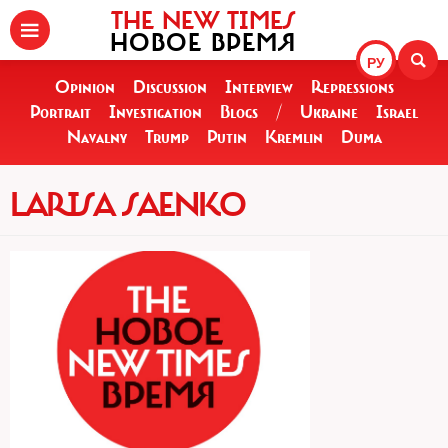
THE NEW TIMES
НОВОЕ ВРЕМЯ
РУ
Opinion
Discussion
Interview
Repressions
Portrait
Investigation
Blogs
/
Ukraine
Israel
Navalny
Trump
Putin
Kremlin
Duma
LARISA SAENKO