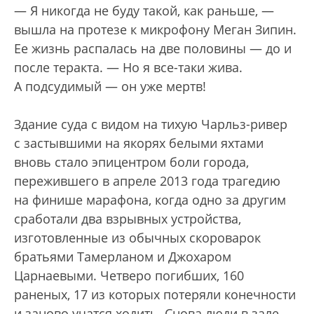
— Я никогда не буду такой, как раньше, —
вышла на протезе к микрофону Меган Зипин.
Ее жизнь распалась на две половины — до и
после теракта. — Но я все-таки жива.
А подсудимый — он уже мертв!
Здание суда с видом на тихую Чарльз-ривер
с застывшими на якорях белыми яхтами
вновь стало эпицентром боли города,
пережившего в апреле 2013 года трагедию
на финише марафона, когда одно за другим
сработали два взрывных устройства,
изготовленные из обычных скороварок
братьями Тамерланом и Джохаром
Царнаевыми. Четверо погибших, 160
раненых, 17 из которых потеряли конечности
и заново учатся ходить. Снова люди в зале