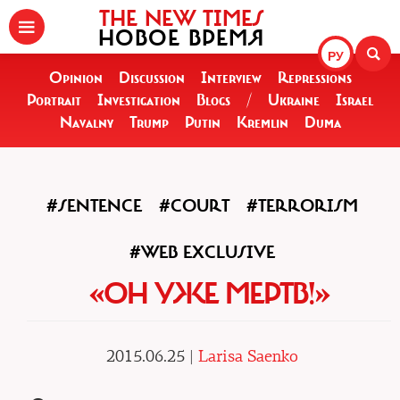
THE NEW TIMES
НОВОЕ ВРЕМЯ
РУ
Opinion
Discussion
Interview
Repressions
Portrait
Investigation
Blogs
/
Ukraine
Israel
Navalny
Trump
Putin
Kremlin
Duma
#SENTENCE
#COURT
#TERRORISM
#WEB EXCLUSIVE
«ОН УЖЕ МЕРТВ!»
2015.06.25 |
Larisa Saenko