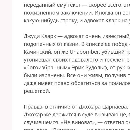
переданный ему текст — скорее всего, э
пожизненном заключении. Иногда он во
какую-нибудь строку, и адвокат Кларк на 
Джуди Кларк — адвокат очень известный, 
подопечных от казни. В списке ее побед
Качинский, он же Unabomber, убивший т
утопившая своих годовалого и трехлетн
«богоизбранным» Эрик Рудольф, от рук к
были изранены. Все они живы, получив 
даже имеет право обратиться за помилова
решеткой.
Правда, в отличие от Джохара Царнаева,
Джохар же держится в суде вызывающе, в
случившемся. «Не виноват», — ответил о