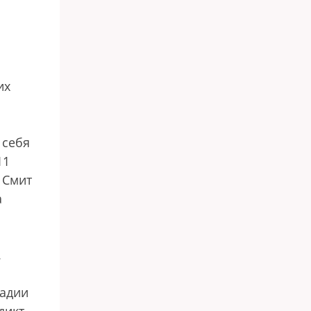
их
 себя
11
 Смит
а
.
тадии