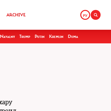
ARCHIVE
РУ
Navalny
Trump
Putin
Kremlin
Duma
хару