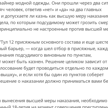
изайнер модной одежды. Они прошли через два си
 человек, ответив «нет» и «да» на два главных
 и допускаете ли казнь как высшую меру наказани
дела, по которым подсудимому может грозить сме
 принципиально не настроенные против высшей м
'Тул 12 присяжным основного состава и еще шест
ный барьер, — когда шел отбор в присяжные, каж
ризнания подсудимого виновным по пунктам,
может быть казнен. Решение целиком зависит от 
олосование будет проводиться отдельно по каждом
«вышку», и если хотя бы один из пунктов соберет
«Решение о наказании должно приниматься вами б
я вынесения высшей меры наказания, необходимо
енный 18-летия на момент совершения преступлен