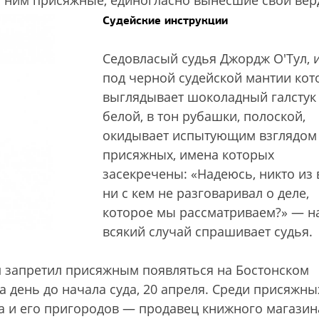
с ним присяжные, единогласно вынесшие свой вер
Судейские инструкции
Седовласый судья Джордж О'Tул, и
под черной судейской мантии кот
выглядывает шоколадный галстук
белой, в тон рубашки, полоской,
окидывает испытующим взглядом
присяжных, имена которых
засекречены: «Надеюсь, никто из 
ни с кем не разговаривал о деле,
которое мы рассматриваем?» — н
всякий случай спрашивает судья.
 запретил присяжным появляться на Бостонском
 день до начала суда, 20 апреля. Cреди присяжны
а и его пригородов — продавец книжного магазин