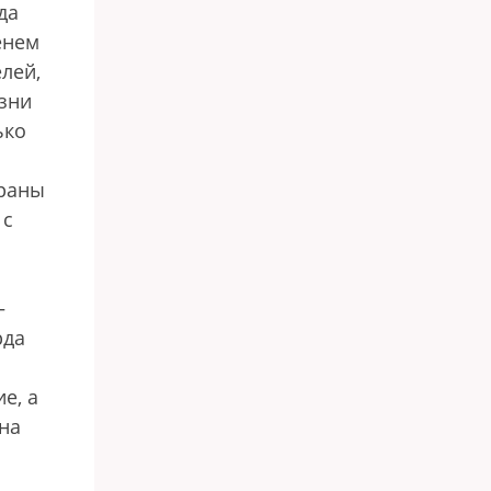
да
енем
лей,
зни
ько
ераны
 с
—
рда
е, а
на