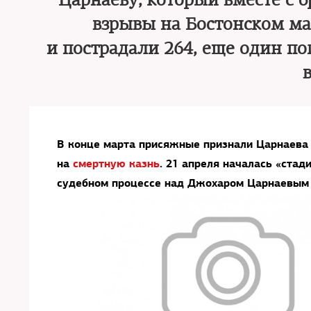
Царнаеву, который вместе с 
взрывы на Бостонском ма
и пострадали 264, еще один п
В конце марта присяжные признали Царнаева 
на
смертную казнь
. 21 апреля началась «ста
судебном процессе над Джохаром Царнаевым