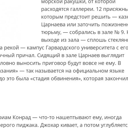
морской ракушки, от которой
расходятся галлереи. 12 присяжны
которым предстоит решить — каз
Царнаева или заточить пожизнен
тюрьму, — собрались в зале № 9. 
выходе из зала — сплошь стеклян
(за рекой — кампус Гарвардского университета с ег
чный причал. Сидящий в зале Царнаев выглядит
ловно выносить приговор будут вовсе не ему. В
казания» — так называется на официальном языке
 до это была «стадия обвинения», которая закончи
риам Конрад — что-то нашептывают ему, иногда
ерого пиджака. Джохар кивает, а потом углубляетс