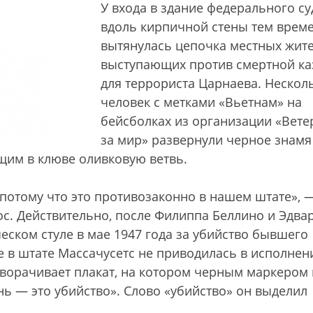
У входа в здание федерального су
вдоль кирпичной стены тем врем
вытянулась цепочка местных жите
выступающих против смертной ка
для террориста Царнаева. Нескол
человек с метками «Вьетнам» на
бейсболках из организации «Вет
за мир» развернули черное знамя
щим в клюве оливковую ветвь.
 потому что это противозаконно в нашем штате», 
с. Действительно, после Филиппа Беллино и Эдва
еском стуле в мае 1947 года за убийство бывшего
 в штате Массачусетс не приводилась в исполнени
зворачивает плакат, на котором черным маркером 
нь — это убийство». Слово «убийство» он выделил