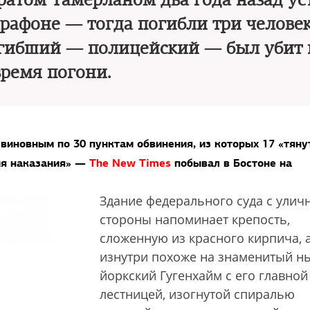
братом Тамерланом два года назад ус
рафоне — тогда погибли три челове
огибший — полицейский — был убит 
время погони.
виновным по 30 пунктам обвинения, из которых 17 «тяну
дия наказания» —
The New Times
побывал в Бостоне на
Здание федерального суда с улич
стороны напоминает крепость,
сложенную из красного кирпича, 
изнутри похоже на знаменитый н
йоркский Гугенхайм с его главной
лестницей, изогнутой спиралью