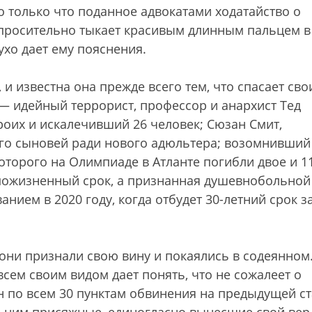
то только что поданное адвокатами ходатайство о
просительно тыкает красивым длинным пальцем в
ухо дает ему пояснения.
и известна она прежде всего тем, что спасает сво
 — идейный террорист, профессор и анархист Тед
роих и искалечивший 26 человек; Сюзан Смит,
его сыновей ради нового адюльтера; возомнивший
оторого на Олимпиаде в Атланте погибли двое и 1
пожизненный срок, а признанная душевнобольной
нием в 2020 году, когда отбудет 30-летний срок з
 они признали свою вину и покаялись в содеянном
сем своим видом дает понять, что не сожалеет о
н по всем 30 пунктам обвинения на предыдущей с