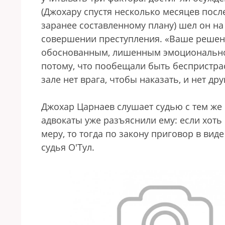
(Джохару спустя несколько месяцев после
заранее составленному плану) шел он на
совершении преступления. «Ваше реше
обоснованным, лишенным эмоциональнос
потому, что пообещали быть беспристрас
зале нет врага, чтобы наказать, и нет др
Джохар Царнаев слушает судью с тем же
адвокаты уже разъяснили ему: если хот
меру, то тогда по закону приговор в вид
судья О'Тул.