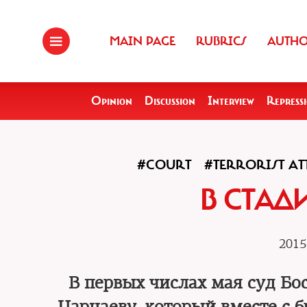
MAIN PAGE
RUBRICS
AUTH
Opinion
Discussion
Interview
Repress
#COURT
#TERRORIST AT
В CТАД
2015
В первых числах мая суд Б