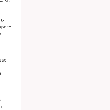
дикт.
з-
орого
 с
вас
а
х,
а,