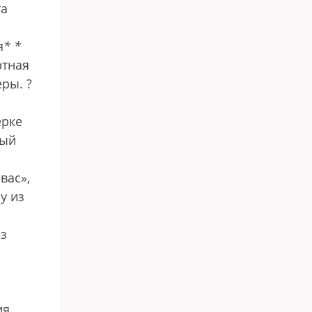
та
я
*
*
ртная
еры.
?
ерке
дый
вас»,
у из
ез
ия