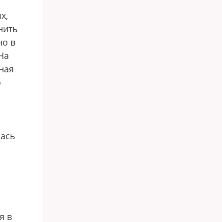
х,
нить
но в
На
ная
о
лась
я в