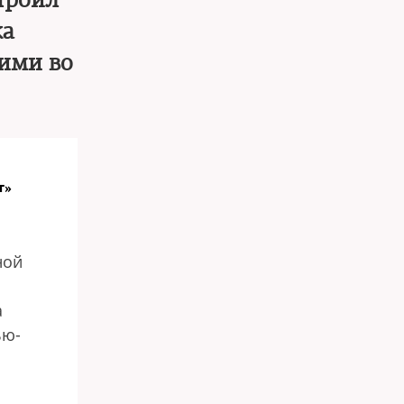
троил
ка
ими во
т»
ной
а
ью-