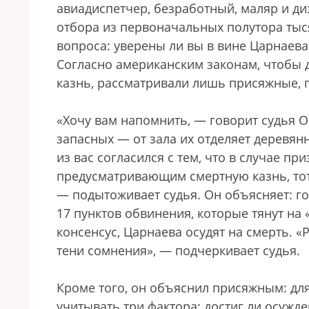
авиадиспетчер, безработный, маляр и д
отбора из первоначальных полутора тысяч
вопроса: уверены ли вы в вине Царнаева
Согласно американским законам, чтобы 
казнь, рассматривали лишь присяжные,
«Хочу вам напомнить, — говорит судья О
запасных — от зала их отделяет деревян
из вас согласился с тем, что в случае п
предусматривающим смертную казнь, тот 
— подытоживает судья. Он объясняет: г
17 пунктов обвинения, которые тянут на 
консенсус, Царнаева осудят на смерть. 
тени сомнения», — подчеркивает судья.
Кроме того, он объяснил присяжным: дл
учитывать три фактора: достиг ли осужд