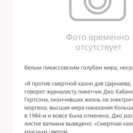
белым пикассовским голубем мира, несу
«Я против смертной казни для Царнаева,
говорит журналисту пикетчик Джо Кабано
Гертсона, окончивших жизнь на электрич
морпеха, высшая мера наказания больше
в 1984-м и вовсе была отменена. Джо ра
листке ватмана выведено: «Смертная каз
красным цветом.