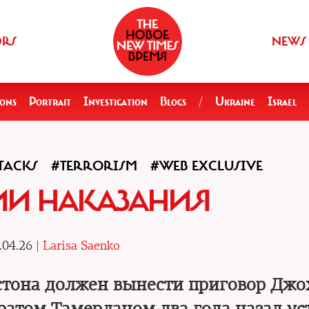
ORS
NEWS
ions
Portrait
Investigation
Blogs
/
Ukraine
Israel
TACKS
#TERRORISM
#WEB EXCLUSIVE
ИИ НАКАЗАНИЯ
.04.26 |
Larisa Saenko
остона должен вынести приговор Джо