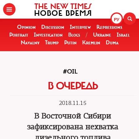
THE NEW TIMES
НОВОЕ ВРЕМЯ
РУ
Opinion
Discussion
Interview
Repressions
Portrait
Investigation
Blogs
/
Ukraine
Israel
Navalny
Trump
Putin
Kremlin
Duma
#OIL
В ОЧЕРЕДЬ
2018.11.15
В Восточной Сибири
зафиксирована нехватка
дизельного топлива