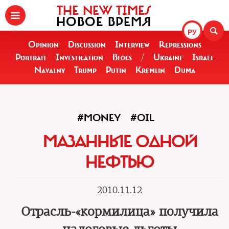
THE NEW TIMES
НОВОЕ ВРЕМЯ
РУ
Opinion
Discussion
Interview
Repressions
Portrait
Investigation
Blogs
/
Ukraine
Israel
Navalny
Trump
Putin
Kremlin
Duma
#MONEY
#OIL
МАЗАННЫЕ ОДНОЙ
НЕФТЬЮ
2010.11.12
Отрасль-«кормилица» получила