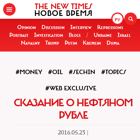
THE NEW TIMES
НОВОЕ ВРЕМЯ
РУ
Opinion
Discussion
Interview
Repressions
Portrait
Investigation
Blogs
/
Ukraine
Israel
Navalny
Trump
Putin
Kremlin
Duma
#MONEY
#OIL
#SECHIN
#TOPICS
#WEB EXCLUSIVE
СКАЗАНИЕ О НЕФТЯНОМ
РУБЛЕ
2016.05.23 |