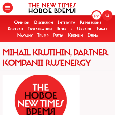
THE NEW TIMES
НОВОЕ ВРЕМЯ
РУ
Opinion
Discussion
Interview
Repressions
Portrait
Investigation
Blogs
/
Ukraine
Israel
Navalny
Trump
Putin
Kremlin
Duma
MIHAIL KRUTIHIN, PARTNER
KOMPANII RUSENERGY