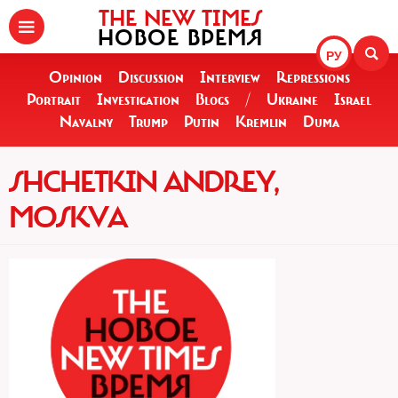
THE NEW TIMES
НОВОЕ ВРЕМЯ
РУ
Opinion
Discussion
Interview
Repressions
Portrait
Investigation
Blogs
/
Ukraine
Israel
Navalny
Trump
Putin
Kremlin
Duma
SHCHETKIN ANDREY,
MOSKVA