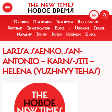
THE NEW TIMES
НОВОЕ ВРЕМЯ
РУ
Opinion
Discussion
Interview
Repressions
Portrait
Investigation
Blogs
/
Ukraine
Israel
Navalny
Trump
Putin
Kremlin
Duma
LARISA SAENKO, SAN-
ANTONIO — KARNS-SITI —
HELENA (YUZHNYY TEHAS)