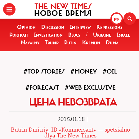
THE NEW TIMES
НОВОЕ ВРЕМЯ
РУ
Opinion
Discussion
Interview
Repressions
Portrait
Investigation
Blogs
/
Ukraine
Israel
Navalny
Trump
Putin
Kremlin
Duma
#TOP STORIES
#MONEY
#OIL
#FORECAST
#WEB EXCLUSIVE
ЦЕНА НЕВОЗВРАТА
2015.01.18 |
Butrin Dmitriy, ID «Kommersant» — spetsialno
dlya The New Times