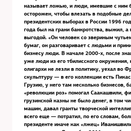
называет ложью, и люди, имевшие с ним 
осторожен, чтобы влезать в подобные дел
президентских выборах в России 1996 го
года был на грани банкротства, выжил, а 
выгодой. «Он человек со звериным чутьем
бумаг, он разговаривает с людьми и при
бизнесу люди. В начале 2000-х, после з
уже люди из его тбилисского окружения, 
олигархи не лезли в политику, уехал во 
скульптуру — в его коллекции есть Пикас
Грузию, у него там несколько бизнесов, 
«революции роз» помогал Саакашвили, фи
грузинской казны не было денег, в том ч
машин, давал гранты творческой интелли
всего еще — потратил, по его словам, б
президенте иначе как «лжец» Иванишвили 