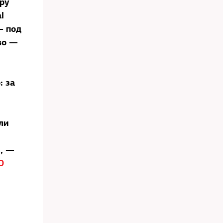
ару
l
— под
во —
: за
ли
», —
О