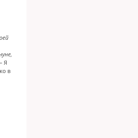
оей
нуне,
 —
Я
ко в