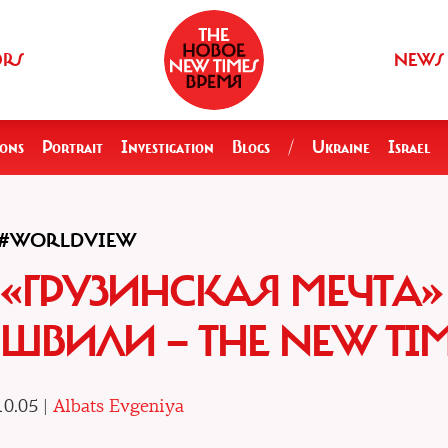
ORS
NEWS
ions
Portrait
Investigation
Blogs
/
Ukraine
Israel
#WORLDVIEW
 «ГРУЗИНСКАЯ МЕЧТА»
ВИЛИ — THE NEW TIM
10.05 |
Albats Evgeniya