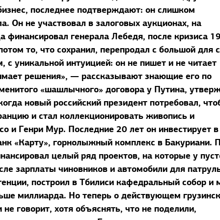
бизнес, последнее подтверждают: он слишком
а. Он не участвовал в залоговых аукционах, на
да финансировал генерала Лебедя, после кризиса 1
потом то, что сохранил, перепродал с большой для 
, с уникальной интуицией: он не пишет и не читает
нимает решения», — рассказывают знающие его по
наменитого «шашлычного» договора у Путина, утвер
когда новый российский президент потребовал, чт
Францию и стал коллекционировать живопись и
со и Генри Мур. Последние 20 лет он инвестирует в
банк «Карту», горнолыжный комплекс в Бакуриани. 
нансировал целый ряд проектов, на которые у пуст
исле зарплаты чиновников и автомобили для патрул
генции, построил в Тбилиси кафедральный собор и 
ольше миллиарда. Но теперь о действующем грузинс
не говорит, хотя объяснять, что не поделили,