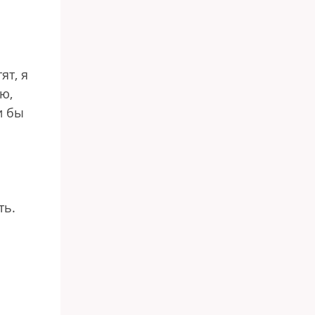
ят, я
ю,
и бы
ть.