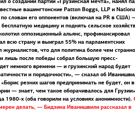
ил о создании партии «Грузинская мечта», нанял п
вестные вашингтонские Patton Boggs, LLP и Nationa
, по словам его оппонентов (включая на PR в США) 
ь бесплатную медицину и поднять сельское хозяйст
сколотил оппозиционный альянс, профинансировал
л всю страну и выиграл 55% на парламентских
 журналистов, что для политика более чем странно
и лишь после победы собрал большую пресс-
дет немного времени — и грузинский народ будет
атичности и порядочности», — сказал об Иванишви
«Борис резких шагов предпринимать не будет, он в
ории — знает, чем такое оборачивалось для Грузии
ца 1980-х (оба говорили на условиях анонимности).
амерен делать, — Бидзина Иванишвили рассказал в