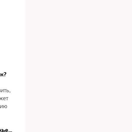
ик?
ить,
жет
цию
жье…