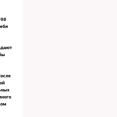
998
себя
ждают
обы
После
ой
ьных
много
ком