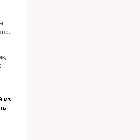
ны
тно,
ь
ак,
е
й из
ть