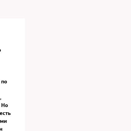
о
 по
,
 Но
сесть
ими
н