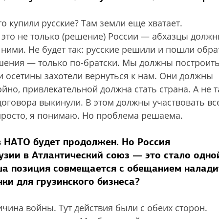
что купили русские? Там земли еще хватает.
 это не только (решение) России — абхазцы долж
 ними. Не будет так: русские решили и пошли обра
ешения — только по-братски. Мы должны построит
 осетины захотели вернуться к нам. Они должны
ойно, привлекательной должна стать страна. А не т
 договора выкинули. В этом должны участвовать вс
епросто, я понимаю. Но проблема решаема.
 в НАТО будет продолжен. Но Россия
узии в Атлантический союз — это стало одно
аша позиция совмещается с обещанием налади
нки для грузинского бизнеса?
ичина войны. Тут действия были с обеих сторон.