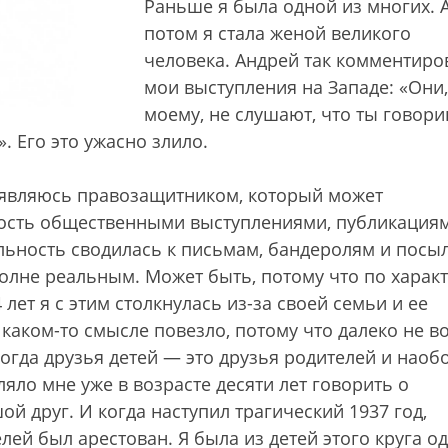
Раньше я была одной из многих. 
потом я стала женой великого
человека. Андрей так комментиро
мои выступления на Западе: «Они,
моему, не слушают, что ты говори
. Его это ужасно злило.
и являюсь правозащитником, который может
ность общественными выступлениями, публикация
ельность сводилась к письмам, бандеролям и посы
полне реальным. Может быть, потому что по характ
 лет я с этим столкнулась из-за своей семьи и ее
аком-то смысле повезло, потому что далеко не во
огда друзья детей — это друзья родителей и наоб
ляло мне уже в возрасте десяти лет говорить о
й друг. И когда наступил трагический 1937 год,
лей был арестован. Я была из детей этого круга о