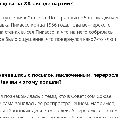
ущева на XX съезде партии?
еступлениях Сталина. Но странным образом для ме
ка Пикассо конца 1956 года, года венгерского
а стенах висел Пикассо, а что на него собралась
е было ощущение, что повернулся какой-то ключ 
начавшись с посылок заключенным, переросл
Как вы к этому пришли?
 я познакомилась с теми, кто в Советском Союзе
и сама занялась ее распространением. Например,
ры «Хроники» десяткам людей. А через месяц эти ж
их машинках, и экземпляров было так много, что