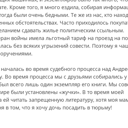
дате. Кроме того, я много ездила, собирая информ
тогда были очень бедными. Те же из нас, кто нахо
ненных обстоятельствах. Часто приходилось покупа
 желанием сдавать жилье политическим ссыльным.
теран войны имела льготный тариф на проезд на п
алась без всяких угрызений совести. Поэтому я ча
 поручениями.
 началась во время судебного процесса над Андр
у. Во время процесса мы с друзьями собирались у
 был всего лишь один экземпляр его книги. Мы со
ртире были установлены «жучки». В то время моей
ла ей читать запрещенную литературу, хотя моя ма
 в том, что я хочу дочь посадить в тюрьму!