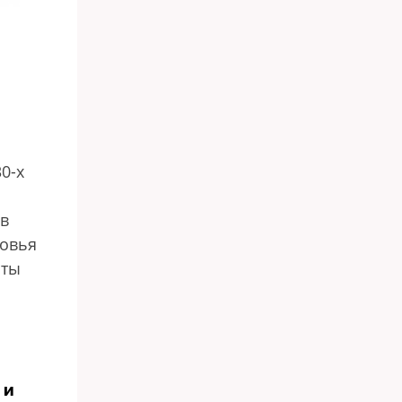
0-х
 в
новья
 ты
 и