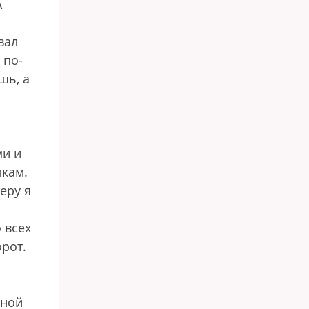
А
вал
 по-
шь, а
ми и
лкам.
еру я
 всех
орот.
дной