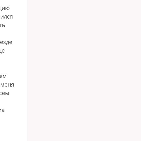
ацию
дился
ть
оезде
ще
еем
 меня
всем
ма