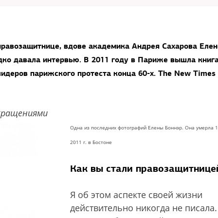
 правозащитнице, вдове академика Андрея Сахарова Елен
дко давала интервью. В 2011 году в Париже вышла книг
лидеров парижского протеста конца 60-х. The New Times
окращениями
Одна из последних фотографий Елены Боннэр. Она умерла 
2011 г. в Бостоне
Как вы стали правозащитнице
Я об этом аспекте своей жизни
действительно никогда не писала.