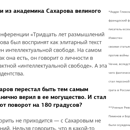
ли из академика Сахарова великого
*Андре Глюкс
французский ф
писатель-эссеи
 конференции «Тридцать лет размышлений
Известен
рова был воспринят как элитарный текст
своими статья
ен интеллектуальной свободе. На самом
против войны 
к она есть, он говорит о личности в
Чечне, вследс
актной «интеллектуальной свободе». А эта
дентства.
чего фактичес
стал персоной
харов перестал быть тем самым
грата в России
нично верил в ее могущество. И стал
от поворот на 180 градусов?
**Ученые Рев
Пименов и Бор
ворить не приходится — с Сахаровым не
были осужден
й. Нельзя говорить, что в какой-то