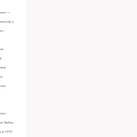
манн —
илософ и
ст.
ми
в
твие
ки
 нон
.
ольт
ис Вайль
ы в 1970