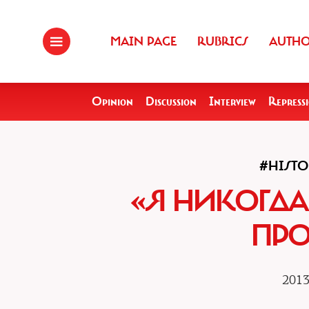
MAIN PAGE
RUBRICS
AUTH
Opinion
Discussion
Interview
Repress
#HIST
«Я НИКОГДА
ПР
2013