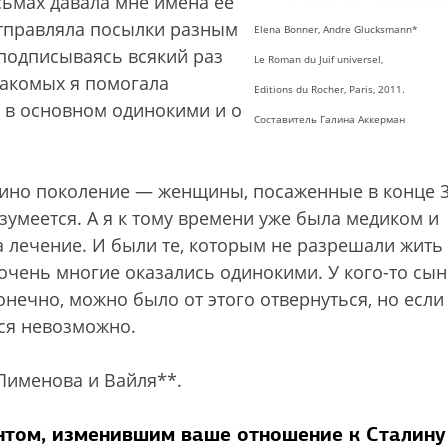
исьмах давала мне имена ее
отправляла посылки разным
Elena Bonner, Andre Glucksmann*
 подписываясь всякий раз
Le Roman du Juif universel,
акомых я помогала
Editions du Rocher, Paris, 2011.
 в основном одинокими и о
Составитель Галина Аккерман
амино поколение — женщины, посаженные в конце 3
зумеется. А я к тому времени уже была медиком и
 лечение. И были те, которым не разрешали жить
, очень многие оказались одинокими. У кого-то сы
онечно, можно было от этого отвернуться, но если
ься невозможно.
Пименова и Вайля**.
нтом, изменившим ваше отношение к Сталину