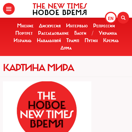
THE NEW TIMES
НОВОЕ ВРЕМЯ
EN
Мнение
Дискуссия
Интервью
Репрессии
Портрет
Расследование
Блоги
/
Украина
Израиль
Навальный
Трамп
Путин
Кремль
Дума
КАРТИНА МИРА