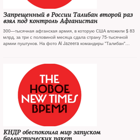
Запрещенный в России Талибан второй раз
взял под контроль Афганистан
300—тысячная афганская армия, в которую США вложили $ 83
млрд, за три с половиной месяца сдала страну 75-тысячной
армии пуштунов. На фото Al Jazeera командиры "Талибан"
позируют в президентском дворце в Кабуле , над которым уже
развивается флаг движения, признанного в России
террористическим.
Материал обновляется по мере
поступления новостей
КНДР обеспокоила мир запуском
баллистических ракет