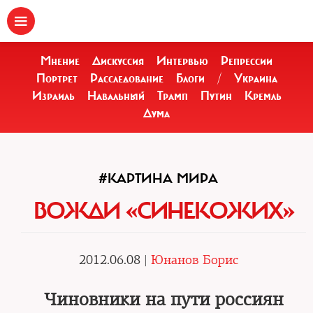
Мнение
Дискуссия
Интервью
Репрессии
Портрет
Расследование
Блоги
/
Украина
Израиль
Навальный
Трамп
Путин
Кремль
Дума
#КАРТИНА МИРА
ВОЖДИ «СИНЕКОЖИХ»
2012.06.08 |
Юнанов Борис
Чиновники на пути россиян