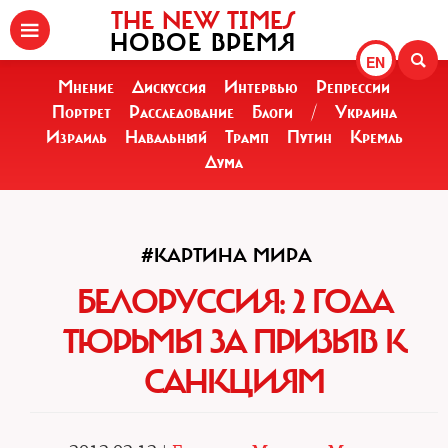
THE NEW TIMES
НОВОЕ ВРЕМЯ
EN
Мнение
Дискуссия
Интервью
Репрессии
Портрет
Расследование
Блоги
/
Украина
Израиль
Навальный
Трамп
Путин
Кремль
Дума
#КАРТИНА МИРА
БЕЛОРУССИЯ: 2 ГОДА
ТЮРЬМЫ ЗА ПРИЗЫВ К
САНКЦИЯМ