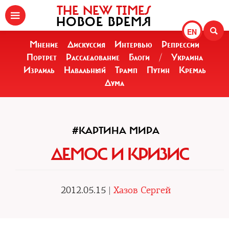
THE NEW TIMES
НОВОЕ ВРЕМЯ
EN
Мнение
Дискуссия
Интервью
Репрессии
Портрет
Расследование
Блоги
/
Украина
Израиль
Навальный
Трамп
Путин
Кремль
Дума
#КАРТИНА МИРА
ДЕМОС И КРИЗИС
2012.05.15 |
Хазов Сергей