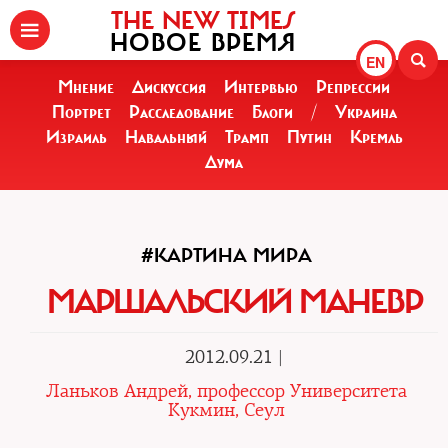
THE NEW TIMES
НОВОЕ ВРЕМЯ
EN
Мнение
Дискуссия
Интервью
Репрессии
Портрет
Расследование
Блоги
/
Украина
Израиль
Навальный
Трамп
Путин
Кремль
Дума
#КАРТИНА МИРА
МАРШАЛЬСКИЙ МАНЕВР
2012.09.21 |
Ланьков Андрей, профессор Университета
Кукмин, Сеул