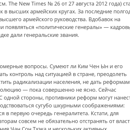
м. The New Times № 26 от 27 августа 2012 года) ст
 в высших армейских кругах. За последние полго
 высшего армейского руководства. Вдобавок на
ли появляться «политические генералы» — кадров
дке дали генеральские звания.
мерные вопросы. Сумеют ли Ким Чен Ын и его
ть контроль над ситуацией в стране, преодолеть
стить радикализации населения, не дать реформам
еволюцию — пока совершенно не ясно. Сейчас
С одной стороны, противники реформ могут нанес
оводствоваться сугубо шкурными соображениями:
я в первую очередь генералитета. Кстати, для
торам совсем не обязательно отстранять от влас
ния Чан Сон Тхэка и нескольких активных