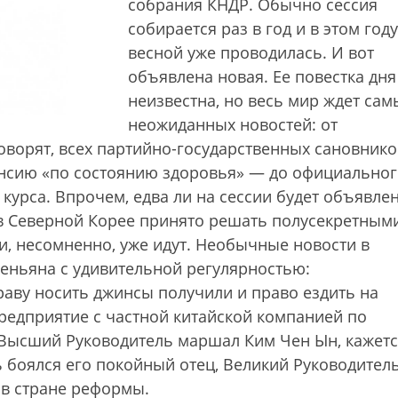
собрания КНДР. Обычно сессия
собирается раз в год и в этом году
весной уже проводилась. И вот
объявлена новая. Ее повестка дня
неизвестна, но весь мир ждет сам
неожиданных новостей: от
ворят, всех партийно-государственных сановнико
пенсию «по состоянию здоровья» — до официально
урса. Впрочем, едва ли на сессии будет объявле
в Северной Корее принято решать полусекретным
и, несомненно, уже идут. Необычные новости в
хеньяна с удивительной регулярностью:
аву носить джинсы получили и право ездить на
редприятие с частной китайской компанией по
ысший Руководитель маршал Ким Чен Ын, кажетс
ь боялся его покойный отец, Великий Руководител
 в стране реформы.