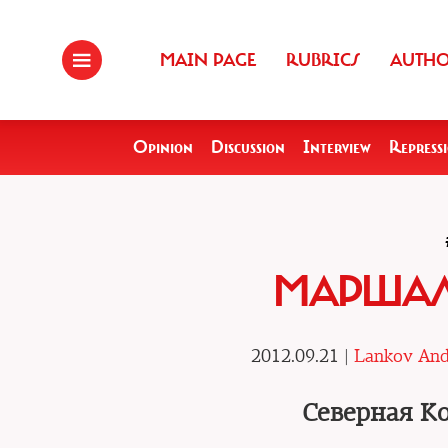
MAIN PAGE
RUBRICS
AUTH
Opinion
Discussion
Interview
Repress
МАРШАЛ
2012.09.21 |
Lankov Andr
Северная К