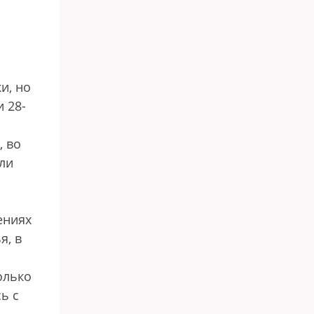
и, но
 28-
, во
 ли
ениях
я, в
олько
ь с