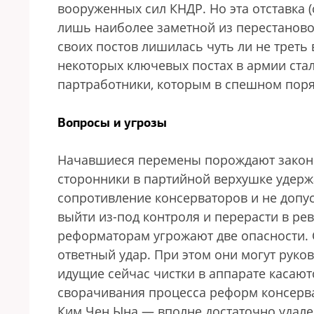
вооруженных сил КНДР. Но эта отставка (с
лишь наиболее заметной из перестановок
своих постов лишилась чуть ли не треть
некоторых ключевых постах в армии ста
партработники, которым в спешном поря
Вопросы и угрозы
Начавшиеся перемены порождают законо
сторонники в партийной верхушке удержа
сопротивление консерваторов и не допу
выйти из-под контроля и перерасти в р
реформаторам угрожают две опасности. 
ответный удар. При этом они могут рук
идущие сейчас чистки в аппарате касаютс
сворачивания процесса реформ консерва
Ким Чен Ына — вполне достаточно удале