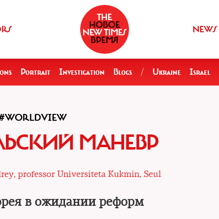
ORS
NEWS
ions
Portrait
Investigation
Blogs
/
Ukraine
Israel
#WORLDVIEW
ЬСКИЙ МАНЕВР
ey, professor Universiteta Kukmin, Seul
орея в ожидании реформ