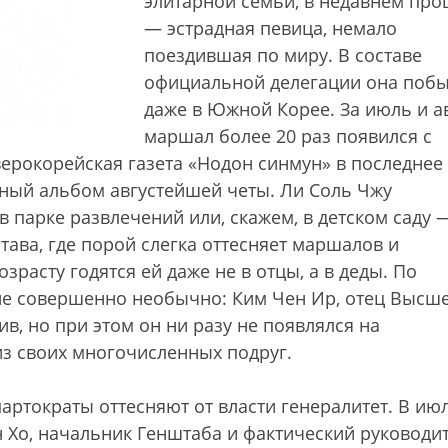
элитарной семьи, в недавнем пр
— эстрадная певица, немало
поездившая по миру. В составе
официальной делегации она поб
даже в Южной Корее. За июль и а
маршал более 20 раз появился с
верокорейская газета «Нодон синмун» в последнее
чный альбом августейшей четы. Ли Соль Чжу
в парке развлечений или, скажем, в детском саду 
ава, где порой слегка оттесняет маршалов и
зрасту годятся ей даже не в отцы, а в деды. По
ие совершенно необычно: Ким Чен Ир, отец Высш
в, но при этом он ни разу не появлялся на
з своих многочисленных подруг.
ртократы оттесняют от власти генералитет. В ию
 Хо, начальник Генштаба и фактический руководи