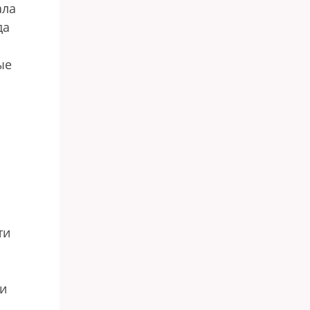
ала
да
ые
ти
ти