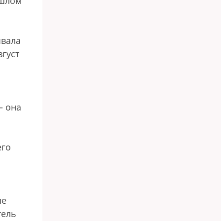
ошлом
ывала
вгуст
— она
его
ле
тель