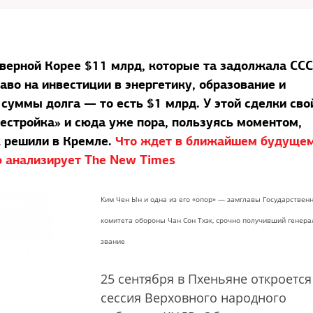
еверной Корее $11 млрд, которые та задолжала ССС
во на инвестиции в энергетику, образование и
суммы долга — то есть $1 млрд. У этой сделки сво
ерестройка» и сюда уже пора, пользуясь моментом,
к решили в Кремле.
Что ждет в ближайшем будуще
 анализирует The New Times
Ким Чен Ын и одна из его «опор» — замглавы Государствен
комитета обороны Чан Сон Тхэк, срочно получивший генера
звание
25 сентября в Пхеньяне откроется
сессия Верховного народного