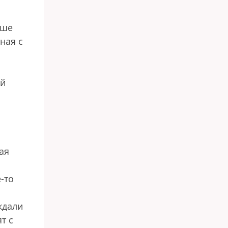
ьше
ная с
ий
ая
-то
ждали
т с