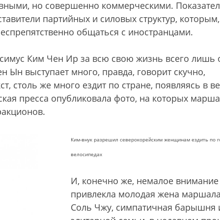
вными, но совершенно коммерческими. Показател
ставители партийных и силовых структур, которым,
беспрепятственно общаться с иностранцами.
ссимус Ким Чен Ир за всю свою жизнь всего лишь 
н Ын выступает много, правда, говорит скучно,
т, столь же много ездит по стране, появляясь в в
кая пресса опубликовала фото, на которых марш
ракционов.
Ким-внук разрешил северокорейским женщинам ездить по г
велосипедах
И, конечно же, немалое внимание
привлекла молодая жена маршал
Соль Чжу, симпатичная барышня 