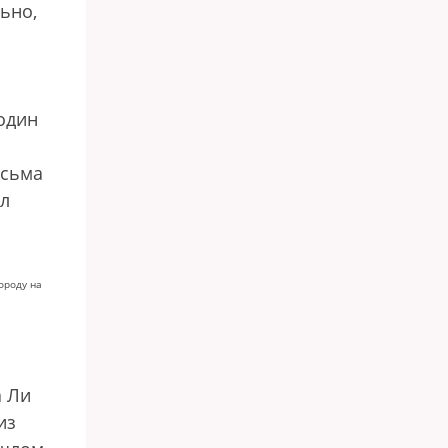
ьно,
один
есьма
ал
ороду на
а Ли
из