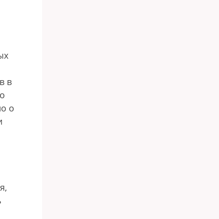
ых
в в
го
но о
и
я,
ь