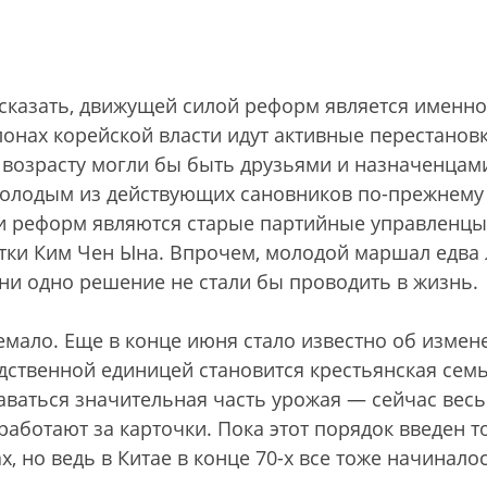
 сказать, движущей силой реформ является именно
онах корейской власти идут активные перестановк
 возрасту могли бы быть друзьями и назначенцами
молодым из действующих сановников по-прежнему
ми реформ являются старые партийные управленцы
тетки Ким Чен Ына. Впрочем, молодой маршал едва
ни одно решение не стали бы проводить в жизнь.
емало. Еще в конце июня стало известно об измен
дственной единицей становится крестьянская семь
аваться значительная часть урожая — сейчас весь
 работают за карточки. Пока этот порядок введен т
, но ведь в Китае в конце 70-х все тоже начиналос