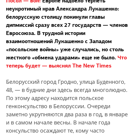
Посол — вон!
Европе надоело терпеть
неукротимый нрав Александра Лукашенко:
белорусскую столицу покинули главы
дипмиссий сразу всех 27 государств — членов
Евросоюза. В трудной истории
взаимоотношений Лукашенко с Западом
«посольские войны» уже случались, но столь
жесткого «обмена ударами» еще не было.
Что
теперь будет — выяснял The New Times
Белорусский город Гродно, улица Буденного,
48, — в будние дни здесь всегда многолюдно.
По этому адресу находится польское
генконсульство в Белоруссии. Очереди
заметно укрупняются два раза в год, в январе
и в самом начале весны. В начале года
консульство осаждают те, кому часто