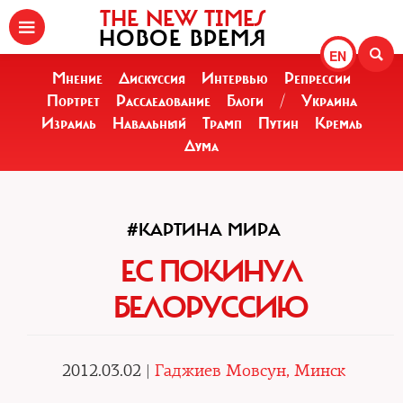
THE NEW TIMES
НОВОЕ ВРЕМЯ
EN
Мнение
Дискуссия
Интервью
Репрессии
Портрет
Расследование
Блоги
/
Украина
Израиль
Навальный
Трамп
Путин
Кремль
Дума
#КАРТИНА МИРА
ЕС ПОКИНУЛ
БЕЛОРУССИЮ
2012.03.02 |
Гаджиев Мовсун, Минск