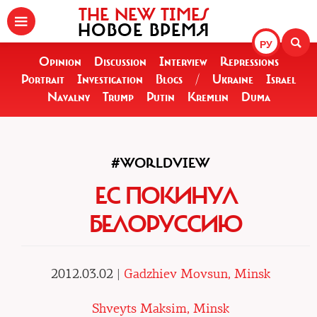
THE NEW TIMES
НОВОЕ ВРЕМЯ
РУ
Opinion
Discussion
Interview
Repressions
Portrait
Investigation
Blogs
/
Ukraine
Israel
Navalny
Trump
Putin
Kremlin
Duma
#WORLDVIEW
ЕС ПОКИНУЛ
БЕЛОРУССИЮ
2012.03.02 |
Gadzhiev Movsun, Minsk
Shveyts Maksim, Minsk