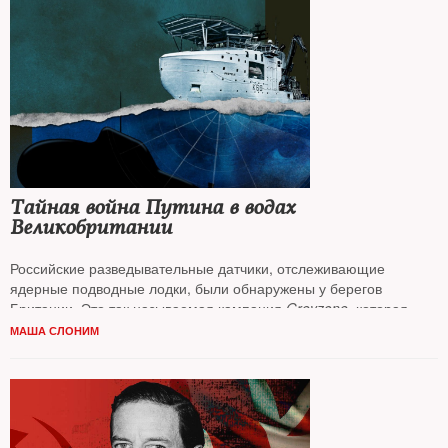
Тайная война Путина в водах
Великобритании
Российские разведывательные датчики, отслеживающие
ядерные подводные лодки, были обнаружены у берегов
Британии. Это так называемая кампания
Greyzone
, которая
направлена против энергетики и интернета. В ней участвуют
МАША СЛОНИМ
даже суперъяхты олигархов — рассказывает
Маша Слоним