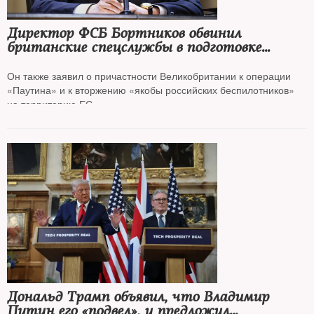
Директор ФСБ Бортников обвинил
британские спецслужбы в подготовке
«боевых пловцов» для диверсий против
России
Он также заявил о причастности Великобритании к операции
«Паутина» и к вторжению «якобы российских беспилотников»
на территорию ЕС
Дональд Трамп объявил, что Владимир
Путин его «подвел», и предложил