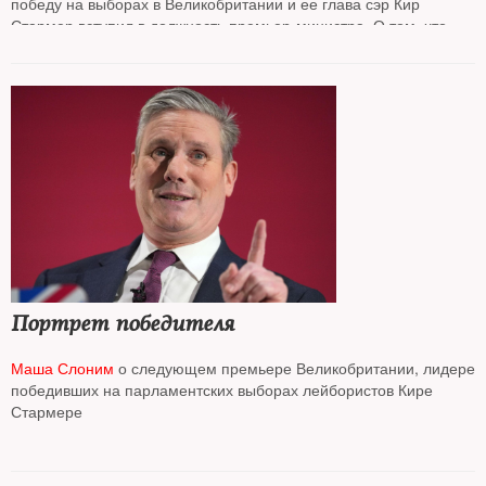
победу на выборах в Великобритании и ее глава сэр Кир
Стармер вступил в должность премьер-министра. О том, что
ему удалось сделать за этот срок, рассказывает
Маша Слоним
Портрет победителя
Маша Слоним
о следующем премьере Великобритании, лидере
победивших на парламентских выборах лейбористов Кире
Стармере