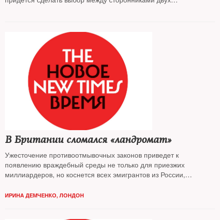
непопулярных партийных лидеров. Драматизма
противостоянию добавляют подозрения, что на голосование
пытается повлиять Россия
В Британии сломался «ландромат»
Ужесточение противоотмывочных законов приведет к
появлению враждебный среды не только для приезжих
миллиардеров, но коснется всех эмигрантов из России,
предупреждает в интервью NT эксперт King’s College London
ИРИНА ДЕМЧЕНКО, ЛОНДОН