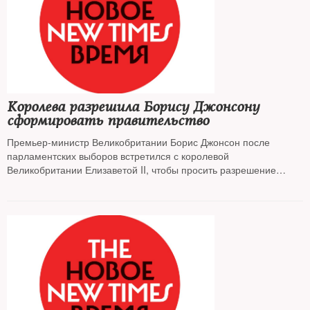
Королева разрешила Борису Джонсону
сформировать правительство
Премьер-министр Великобритании Борис Джонсон после
парламентских выборов встретился с королевой
Великобритании Елизаветой II, чтобы просить разрешение
сформировать правительство, и получил одобрение. Его
соперник, лидер лейбористов Джереми Корбин, собирается
уйти с поста в начале следующего года