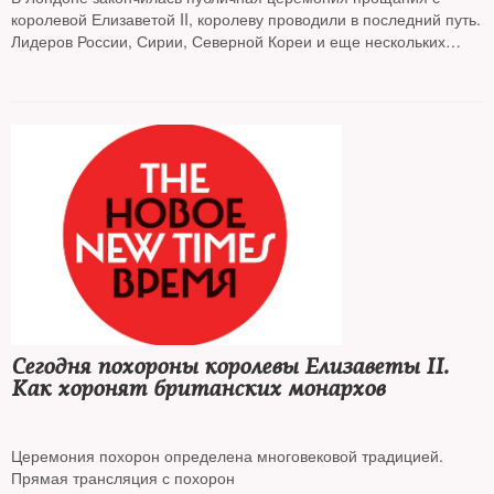
королевой Елизаветой II, королеву проводили в последний путь.
Лидеров России, Сирии, Северной Кореи и еще нескольких
стран не было на церемонии. Как страна прощалась с
монархом — в фотографиях
Сегодня похороны королевы Елизаветы II.
Как хоронят британских монархов
Церемония похорон определена многовековой традицией.
Прямая трансляция с похорон