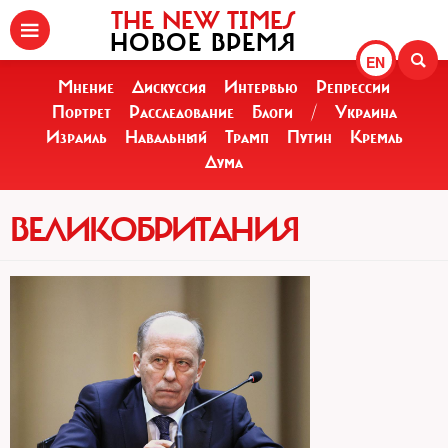
THE NEW TIMES
НОВОЕ ВРЕМЯ
EN
Мнение
Дискуссия
Интервью
Репрессии
Портрет
Расследование
Блоги
/
Украина
Израиль
Навальный
Трамп
Путин
Кремль
Дума
ВЕЛИКОБРИТАНИЯ