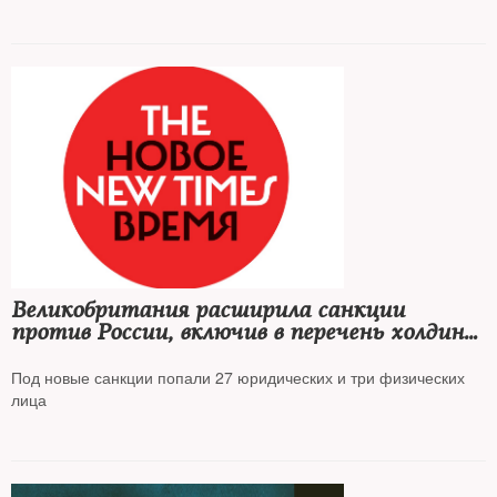
Великобритания расширила санкции
против России, включив в перечень холдинг
«Ростеха», Брянский химический завод
и 70 судов
Под новые санкции попали 27 юридических и три физических
лица