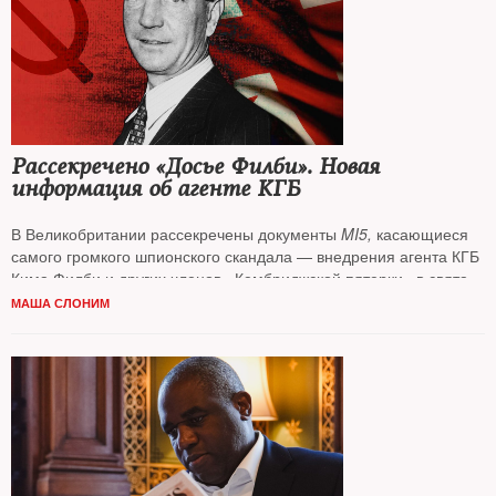
Рассекречено «Досье Филби». Новая
информация об агенте КГБ
В Великобритании рассекречены документы
MI5,
касающиеся
самого громкого шпионского скандала — внедрения агента КГБ
Кима Филби и других членов «Кембриджской пятерки» в святая
святых британской Секретной службы.
Маша Слоним
МАША СЛОНИМ
ознакомилась с публикацией