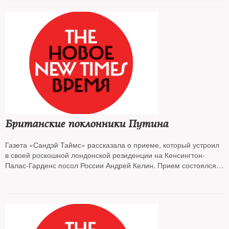
Британские поклонники Путина
Газета «Сандэй Таймс» рассказала о приеме, который устроил
в своей роскошной лондонской резиденции на Кенсингтон-
Палас-Гарденс посол России Андрей Келин. Прием состоялся
по случаю Дня независимости России. Выступая перед гостями,
он вновь заявил о своей поддержке вторжения в Украину и
осудил «конфронтационную» политику Великобритании. Но
Андрей Келин не преминул упомянуть о «неразрывной связи»
присутствующих с «нашей родиной»