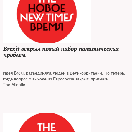
Brexit вскрыл новый набор политических
проблем
Идея Brexit разъединяла людей в Великобритании. Но теперь,
когда вопрос о выходе из Евросоюза закрыт, признаки
совершенно новых для страны будущих конфликтов уже
The Atlantic
очевидны, рассказывает Энн Эпплбаум в