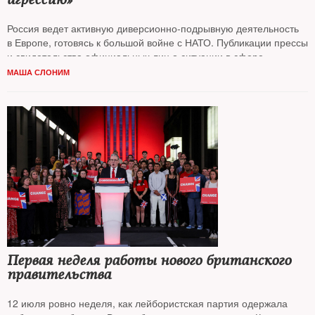
Россия ведет активную диверсионно-подрывную деятельность
в Европе, готовясь к большой войне с НАТО. Публикации прессы
и свидетельства официальных лиц о ситуации в сфере
европейской безопасности — в обзоре
Маши Слоним
МАША СЛОНИМ
Первая неделя работы нового британского
правительства
12 июля ровно неделя, как лейбористская партия одержала