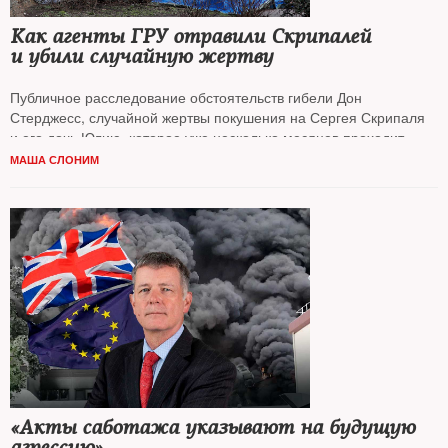
Как агенты ГРУ отравили Cкрипалей
и убили случайную жертву
Публичное расследование обстоятельств гибели Дон
Стерджесс, случайной жертвы покушения на Сергея Скрипаля
и его дочь Юлию, которое уже несколько месяцев проходит
в Лондоне, пролило новый свет на события в Солсбери в марте
МАША СЛОНИМ
2018 года, рассказывает
Маша Слоним
из Девона, Англия
«Акты саботажа указывают на будущую
агрессию»