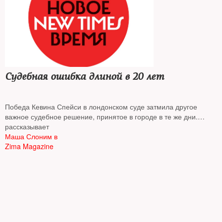
Судебная ошибка длиной в 20 лет
Победа Кевина Спейси в лондонском суде затмила другое
важное судебное решение, принятое в городе в те же дни.
Апелляционный суд признал Эндрю Малкинсона, охранника
рассказывает
одного из торговых центров в Англии, дело на которого завели
Маша Слоним в
еще в 2003 году, невиновным в изнасиловании. Подробнее об
Zima Magazine
этом случае