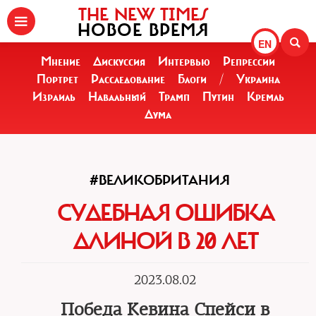
THE NEW TIMES
НОВОЕ ВРЕМЯ
EN
Мнение
Дискуссия
Интервью
Репрессии
Портрет
Расследование
Блоги
/
Украина
Израиль
Навальный
Трамп
Путин
Кремль
Дума
#ВЕЛИКОБРИТАНИЯ
СУДЕБНАЯ ОШИБКА
ДЛИНОЙ В 20 ЛЕТ
2023.08.02
Победа Кевина Спейси в