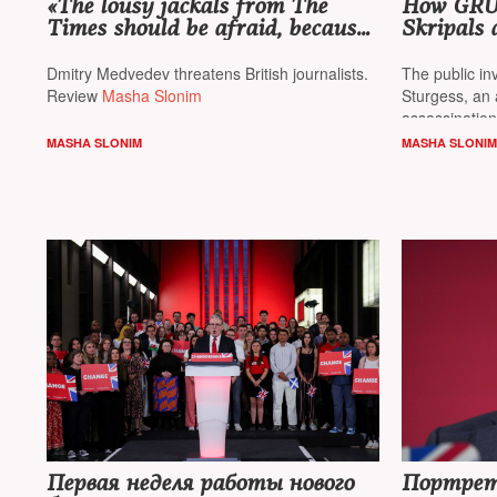
«The lousy jackals from The
How GRU 
Times should be afraid, because
Skripals 
a lot happens in London»
Accidenta
Dmitry Medvedev threatens British journalists.
The public in
Review
Masha Slonim
Sturgess, an 
assassination
daughter Yuli
MASHA SLONIM
MASHA SLONIM
London for se
on the events
reports
Mash
Первая неделя работы нового
Портрет