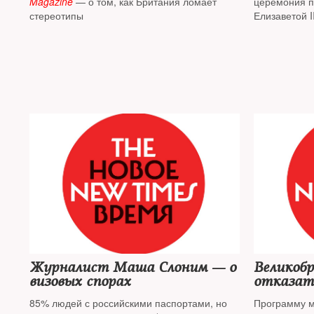
Magazine
— о том, как Британия ломает
церемония п
стереотипы
Елизаветой I
последний пу
Северной Ко
было на цер
монархом —
Журналист Маша Слоним — о
Великоб
визовых спорах
отказат
выдачи «
85% людей с российскими паспортами, но
Программу мо