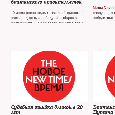
британского правительства
Маша Слон
12 июля ровно неделя, как лейбористская
следующем п
партия одержала победу на выборах в
победивших 
Великобритании и ее глава сэр Кир Стармер
лейбористов
вступил в должность премьер-министра.
О том, что ему удалось сделать за этот срок,
рассказывает
Маша Слоним
Судебная ошибка длиной в 20
Британс
лет
Путина