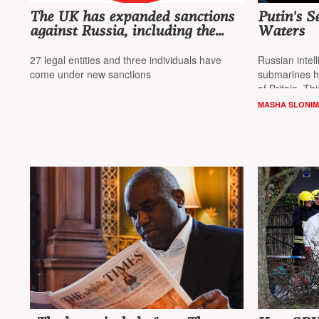
The UK has expanded sanctions
Putin's S
against Russia, including the
Waters
Rostec holding, Bryansk
Chemical Plant, and 70 vessels
27 legal entities and three individuals have
Russian intel
come under new sanctions
submarines h
of Britain. Th
campaign, wh
MASHA SLONIM
the internet.
involved — r