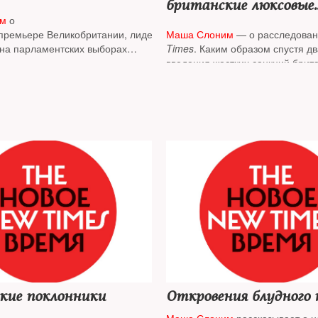
британские люксовые
автомобили попадаю
им
о
в Россию
ремьере Великобритании, лидере
Маша Слоним
— о расследова
на парламентских выборах
Times
. Каким образом спустя дв
 Кире Стармере
введения жестких санкций брит
автомобили класса люкс по-пр
продаются в Москве и Санкт-Пе
кие поклонники
Откровения блудного