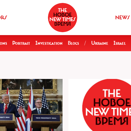
ORS
NEWS
ions
Portrait
Investigation
Blogs
/
Ukraine
Israel