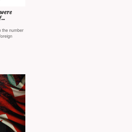
 were
f
ian
in the number
 foreign