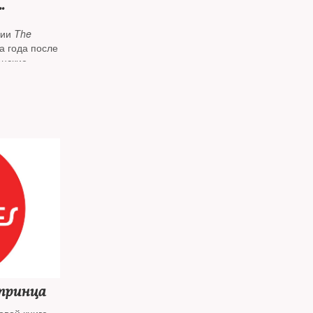
т
нии
The
а года после
анские
ежнему
тербурге
 принца