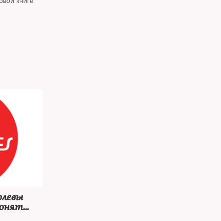
овой книге
олевы
ронят