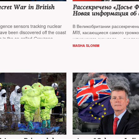
ecret War in British
Рассекречено «Досье Ф
Новая информация об 
КГБ
ligence sensors tracking nuclear
В Великобритании рассекречен
ave been discovered off the coast
MI5,
касающиеся самого громко
is is the so-called
Greyzone
шпионского скандала — внедре
ich is aimed against energy and
КГБ Кима Филби и других члено
MASHA SLONIM
 Even oligarchs' superyachts are
«Кембриджской пятерки» в свят
eports
Masha Slonim
британской Секретной службы.
Слоним
ознакомилась с публик