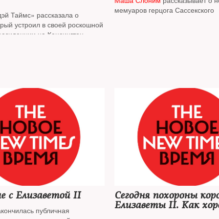
Маша Слоним
рассказывает о н
мемуаров герцога Сассекского
дэй Таймс» рассказала о
орый устроил в своей роскошной
резиденции на Кенсингтон-
нс посол России Андрей Келин.
ялся по случаю Дня
ти России. Выступая перед
вновь заявил о своей поддержке
Украину и осудил
ионную» политику
нии. Но Андрей Келин не
омянуть о «неразрывной связи»
щих с «нашей родиной»
 с Елизаветой II
Сегодня похороны кор
Елизаветы II. Как хо
акончилась публичная
британских монархов