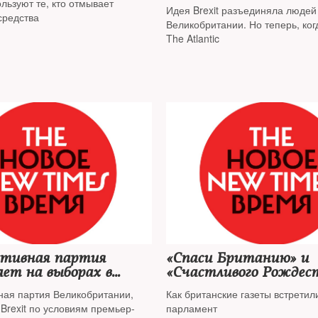
льзуют те, кто отмывает
Идея Brexit разъединяла людей
средства
Великобритании. Но теперь, ког
выходе из Евросоюза закрыт, п
The Atlantic
совершенно новых для страны 
конфликтов уже очевидны, расс
Эпплбаум в
ативная партия
«Спаси Британию» и
ет на выборах в
«Счастливого Рождес
ритании
ная партия Великобритании,
Как британские газеты встретил
rexit по условиям премьер-
парламент