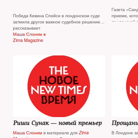
Газета «Сан
Победа Кевина Спейси в лондонском суде
приеме, кот
затмила другое важное судебное решение,
лондонской 
принятое в городе в те же дни.
рассказывает
Палас-Гарде
Апелляционный суд признал Эндрю
Маша Слоним в
Прием состо
Малкинсона, охранника одного из торговых
Zima Magazine
независимос
центров в Англии, дело на которого завели
гостями, он 
еще в 2003 году, невиновным в
вторжения в 
изнасиловании. Подробнее об этом случае
«конфронтац
Великобрита
преминул уп
присутствую
Риши Сунак — новый премьер
Прощание
Маша Слоним
в материале для
Zima
В Лондоне з