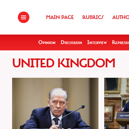
MAIN PAGE
RUBRICS
AUTH
Opinion
Discussion
Interview
Repress
UNITED KINGDOM