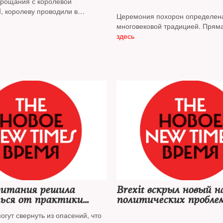
рощания с королевой
I, королеву проводили в
Церемония похорон определен
ть. Лидеров России, Сирии,
многовековой традицией. Прям
реи и еще нескольких стран не
трансляция с похорон
здесь
емонии. Как страна прощалась с
 в фотографиях
ритания решила
Brexit вскрыл новый н
ься от практики
политических пробле
золотых виз»
гут свернуть из опасений, что