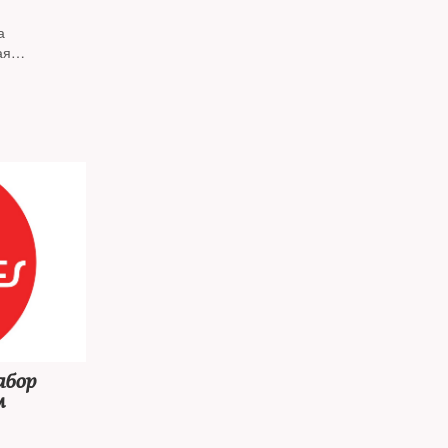
а
ая
абор
м