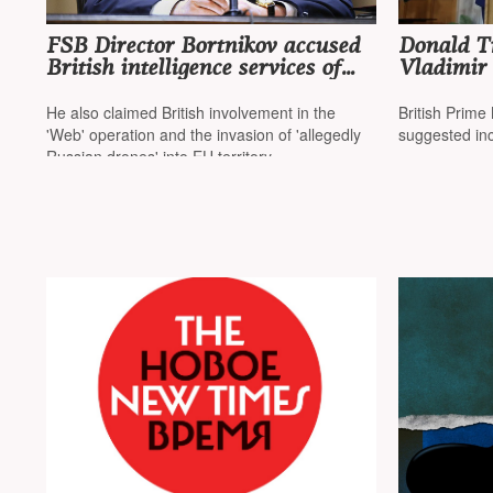
FSB Director Bortnikov accused
Donald T
British intelligence services of
Vladimir 
training 'combat swimmers' for
and sugge
sabotage against Russia
ends'
He also claimed British involvement in the
British Prime
'Web' operation and the invasion of 'allegedly
suggested in
Russian drones' into EU territory