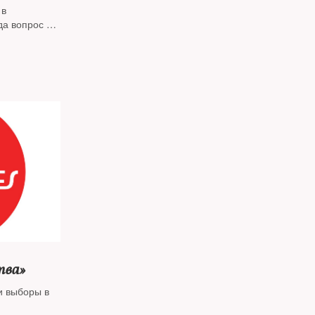
 в
да вопрос о
ризнаки
будущих
казывает Энн
тва»
и выборы в