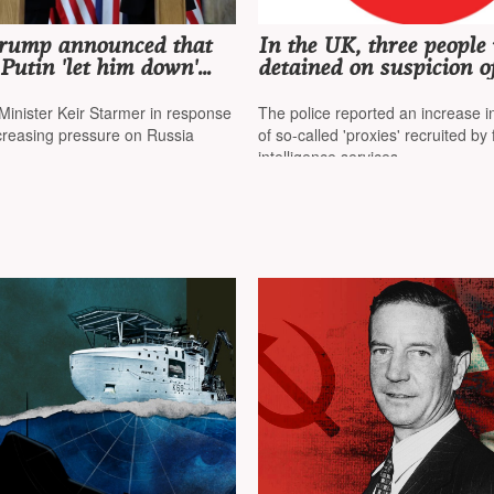
rump announced that
In the UK, three people
Putin 'let him down'
detained on suspicion o
sted to 'see how it all
collaborating with Russ
intelligence
 Minister Keir Starmer in response
The police reported an increase 
creasing pressure on Russia
of so-called 'proxies' recruited by
intelligence services