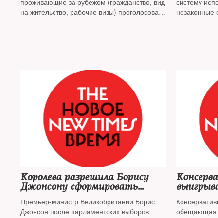
проживающие за рубежом (гражданство, вид
систему испо
на жительство, рабочие визы) проголосовали
незаконные 
за Путина на последних выборах
Королева разрешила Борису
Консерв
Джонсону сформировать
выигрыва
правительство
Великоб
Премьер-министр Великобритании Борис
Консерватив
Джонсон после парламентских выборов
обещающая B