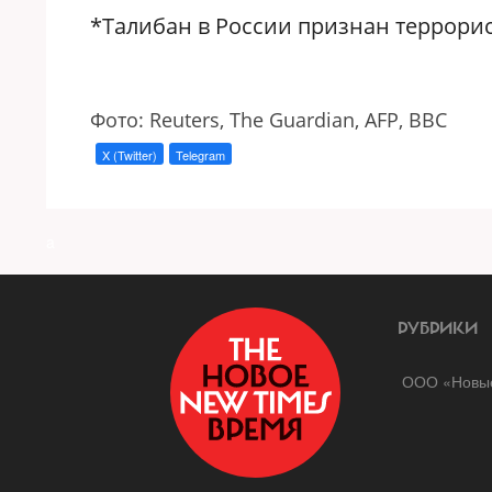
*Талибан в России признан террори
Фото: Reuters, The Guardian, AFP, BBC
X (Twitter)
Telegram
a
РУБРИКИ
ООО «Новые