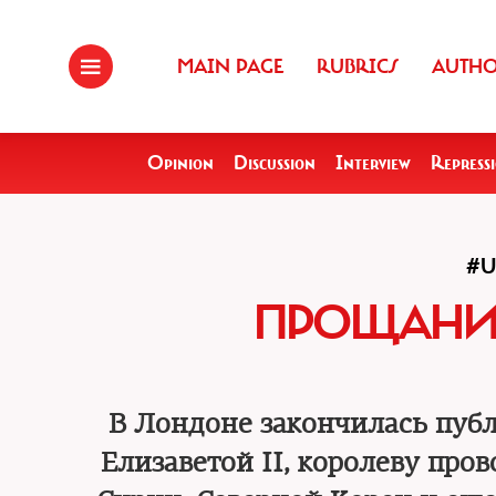
MAIN PAGE
RUBRICS
AUTH
Opinion
Discussion
Interview
Repress
#U
ПРОЩАНИЕ
В Лондоне закончилась пуб
Елизаветой II, королеву про