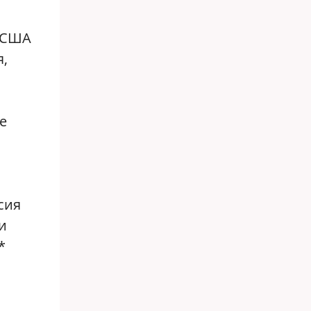
а США
я,
е
сия
и
*