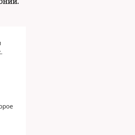
онии.
и
.
торое