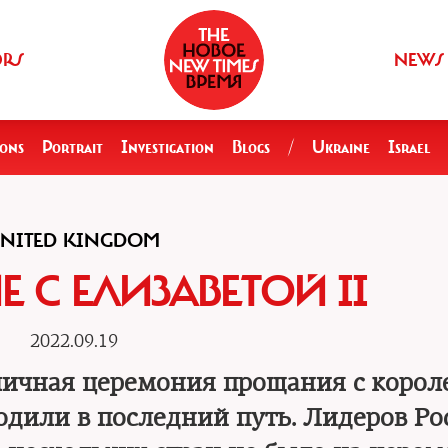
ORS
NEWS
ions
Portrait
Investigation
Blogs
/
Ukraine
Israel
NITED KINGDOM
 С ЕЛИЗАВЕТОЙ II
2022.09.19
личная церемония прощания с корол
водили в последний путь. Лидеров Ро