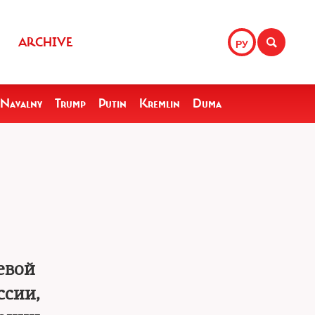
ARCHIVE
РУ
Navalny
Trump
Putin
Kremlin
Duma
евой
ссии,