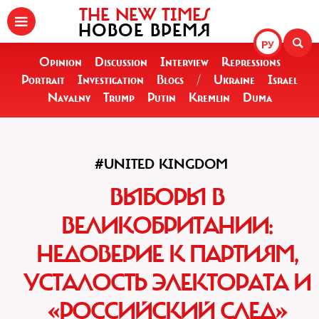
THE NEW TIMES
НОВОЕ ВРЕМЯ
РУ
Opinion
Discussion
Interview
Repressions
Portrait
Investigation
Blogs
/
Ukraine
Israel
Navalny
Trump
Putin
Kremlin
Duma
#UNITED KINGDOM
ВЫБОРЫ В
ВЕЛИКОБРИТАНИИ:
НЕДОВЕРИЕ К ПАРТИЯМ,
УСТАЛОСТЬ ЭЛЕКТОРАТА И
«РОССИЙСКИЙ СЛЕД»