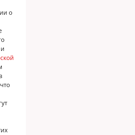
ии о
е
го
ии
еской
м
в
 что
гут
тих