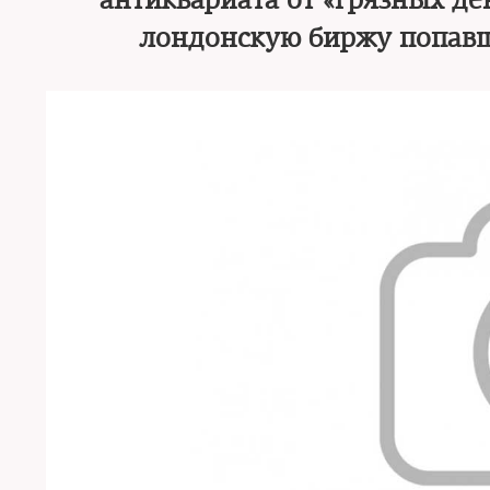
антиквариата от «грязных де
лондонскую биржу попавш