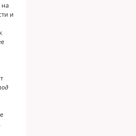
 на
сти и
к
ее
т
под
ве
.