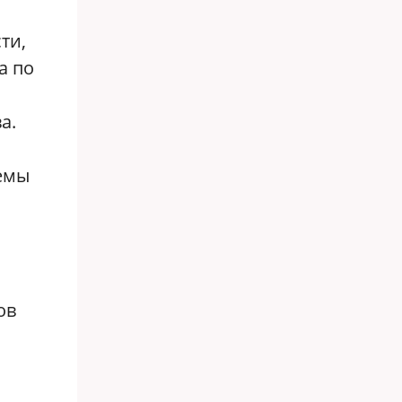
ти,
а по
а.
емы
ов