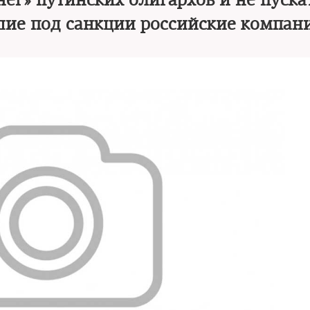
нег» путинских олигархов и не пуска
ие под санкции российские компан