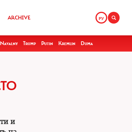
ARCHIVE
РУ
Navalny
Trump
Putin
Kremlin
Duma
СТО
ти и