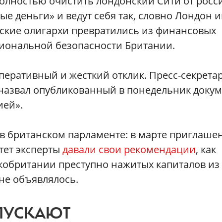
олностью очистить лондонский Сити от росс
ые деньги» и ведут себя так, словно Лондон 
йские олигархи превратились из финансовых
циональной безопасности Британии.
оперативный и жесткий отклик. Пресс-секрета
назвал опубликованный в понедельник докум
ией».
 в британском парламенте: в марте приглаше
тет эксперты
давали свои рекомендации
, как
кобритании преступно нажитых капиталов из
 не объявлялось.
ПУСКАЮТ