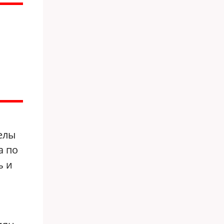
елы
а по
ь и