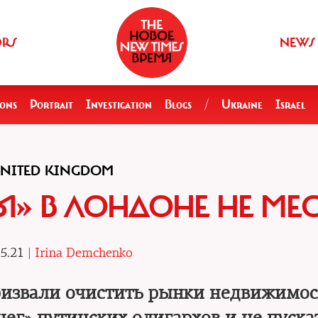
ORS
NEWS
ions
Portrait
Investigation
Blogs
/
Ukraine
Israel
NITED KINGDOM
» В ЛОНДОНЕ НЕ МЕ
5.21 |
Irina Demchenko
ризвали очистить рынки недвижимос