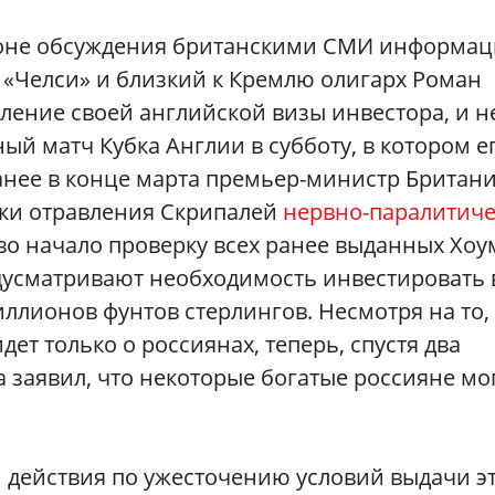
фоне обсуждения британскими СМИ информац
а «Челси» и близкий к Кремлю олигарх Роман
ление своей английской визы инвестора, и н
ый матч Кубка Англии в субботу, в котором е
анее в конце марта премьер-министр Британ
тки отравления Скрипалей
нервно-паралитич
о начало проверку всех ранее выданных Хоу
дусматривают необходимость инвестировать 
ллионов фунтов стерлингов. Несмотря на то,
дет только о россиянах, теперь, спустя два
а заявил, что некоторые богатые россияне мо
и действия по ужесточению условий выдачи э