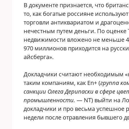
В документе признается, что британс
то, как богатые россияне использую
торговли антиквариатом и драгоценн
нечестным путем деньги. По оценке T
недвижимости вложено не меньше 4,4
970 миллионов приходится на русски
айсберга».
Докладчики считают необходимым «н
таким компаниям, как En+ (
группа ко
санкции Олега Дерипаски в сфере цв
промышленности.
— NT) выйти на Л
докладчики и про весьма успешное 
недели после отравления бывшего дв