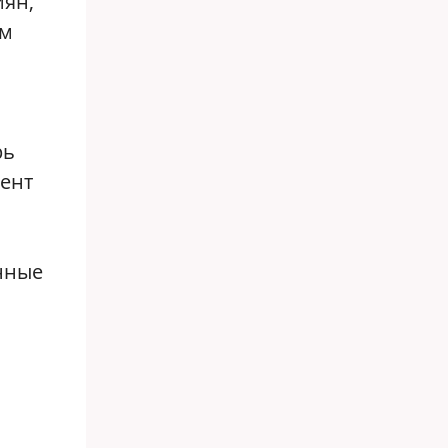
иян,
им
рь
ент
нные