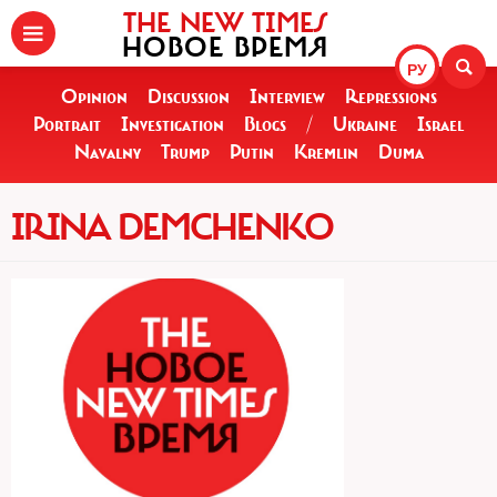
THE NEW TIMES
НОВОЕ ВРЕМЯ
РУ
Opinion
Discussion
Interview
Repressions
Portrait
Investigation
Blogs
/
Ukraine
Israel
Navalny
Trump
Putin
Kremlin
Duma
IRINA DEMCHENKO