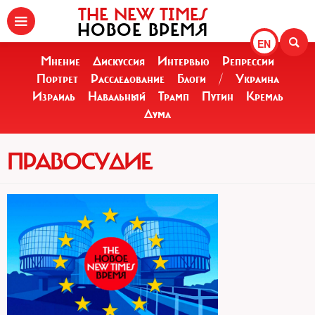
THE NEW TIMES
НОВОЕ ВРЕМЯ
EN
Мнение
Дискуссия
Интервью
Репрессии
Портрет
Расследование
Блоги
/
Украина
Израиль
Навальный
Трамп
Путин
Кремль
Дума
ПРАВОСУДИЕ