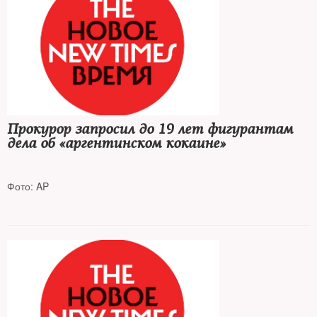
Прокурор запросил до 19 лет фигурантам
дела об «аргентинском кокаине»
Фото: AP
Почти 400 кг наркотика хранились в посольстве России в
Буэнос-Айресе и были доставлены в Москву спецбортом для
высших должностных лиц