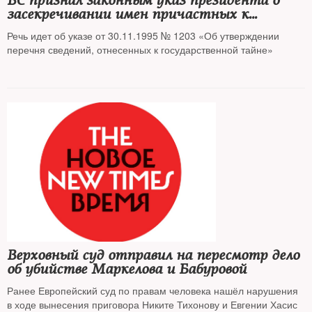
ВС признал законным указ президента о
засекречивании имен причастных к
Большому террору сотрудников НКВД
Речь идет об указе от 30.11.1995 № 1203 «Об утверждении
перечня сведений, отнесенных к государственной тайне»
Верховный суд отправил на пересмотр дело
об убийстве Маркелова и Бабуровой
Ранее Европейский суд по правам человека нашёл нарушения
в ходе вынесения приговора Никите Тихонову и Евгении Хасис