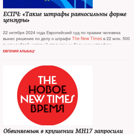
ЕСПЧ: «Такие штрафы равносильны форме
цензуры»
22 октября 2024 года Европейский суд по правам человека
вынес решение по делу о штрафе
The New Times
в 22 млн. 500
тысяч рублей, который стал самым большим штрафом
в истории российских медиа. Суд обязал российское
ЕВГЕНИЯ АЛЬБАЦ*
государство выплатить
NT
материальный ущерб на сумму
289 670 евро и 10 000 евро главному редактору и CEO Евгении
Альбац
*
Обвиняемым в крушении МН17 запросили