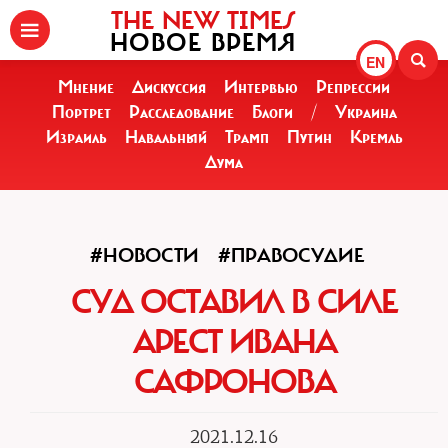
THE NEW TIMES
НОВОЕ ВРЕМЯ
EN
Мнение
Дискуссия
Интервью
Репрессии
Портрет
Расследование
Блоги
/
Украина
Израиль
Навальный
Трамп
Путин
Кремль
Дума
#НОВОСТИ
#ПРАВОСУДИЕ
СУД ОСТАВИЛ В СИЛЕ
АРЕСТ ИВАНА
САФРОНОВА
2021.12.16