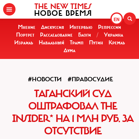
THE NEW TIMES
НОВОЕ ВРЕМЯ
EN
Мнение
Дискуссия
Интервью
Репрессии
Портрет
Расследование
Блоги
/
Украина
Израиль
Навальный
Трамп
Путин
Кремль
Дума
#НОВОСТИ
#ПРАВОСУДИЕ
ТАГАНСКИЙ СУД
ОШТРАФОВАЛ THE
INSIDER* НА 1 МЛН РУБ. ЗА
ОТСУТСТВИЕ