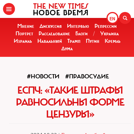
THE NEW TIMES
НОВОЕ ВРЕМЯ
EN
Мнение
Дискуссия
Интервью
Репрессии
Портрет
Расследование
Блоги
/
Украина
Израиль
Навальный
Трамп
Путин
Кремль
Дума
#НОВОСТИ
#ПРАВОСУДИЕ
ЕСПЧ: «ТАКИЕ ШТРАФЫ
РАВНОСИЛЬНЫ ФОРМЕ
ЦЕНЗУРЫ»