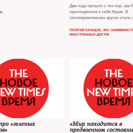
Два года прошло с тех пор, как 
присоединила к себе Крым. В
АН
околокремлевских кругах стало
тоном представлять эту акцию к
цепи внешнеполитических побед
ГЕОРГИЙ КУНАДЗЕ, ЭКС-ЗАММИНИСТ
которым страна-де вернула себ
ИНОСТРАННЫХ ДЕЛ РФ
подобающие роль и место в ми
здравый смысл подводит к совс
выводу
про «зеленых
«Мир находится в
ов»
предвоенном состояни