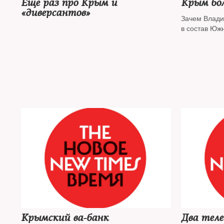
Еще раз про Крым и
Крым бо
«диверсантов»
Зачем Влади
в состав Юж
Крымский ва-банк
Два тел