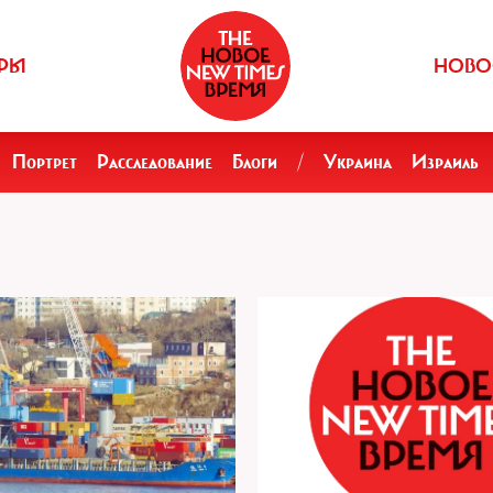
РЫ
НОВО
Портрет
Расследование
Блоги
/
Украина
Израиль