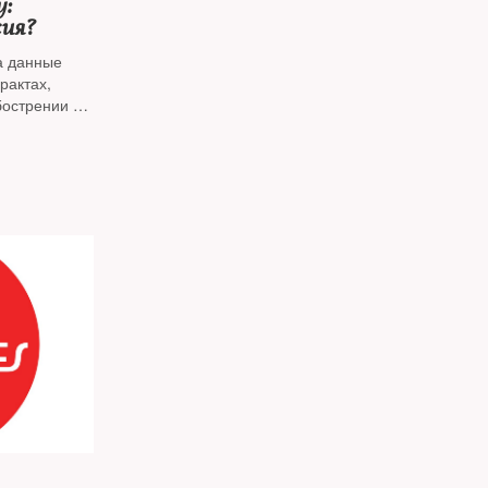
у:
сия?
а данные
рактах,
бострении на