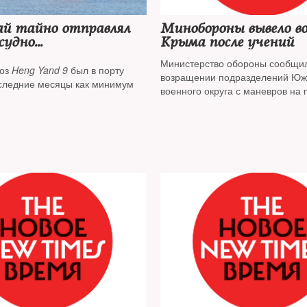
ай тайно отправлял
Минобороны вывело во
 судно
Крыма после учений
сированный
Министерство обороны сообщи
поль
воз
Heng Yand 9
был в порту
возращении подразделений Юж
следние месяцы как минимум
военного округа с маневров на 