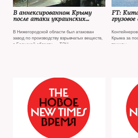
В аннексированном Крыму
FT: Кит
после атаки украинских
грузовое
беспилотников горит
в аннек
крупнейшая нефтебаза
Севасто
В Нижегородской области был атакован
Контейнеро
завод по производству взрывчатых веществ,
Крыма за по
в Брянской области — ТЭЦ
трижды