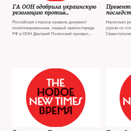
ГА ООН одобрила украинскую
Превенти
резолюцию против
последст
«милитаризации Крыма»
Российская сторона назвала документ
Насколько р
политизированным, первый зампостпреда
угроза со с
РФ в ООН Дмитрий Полянский призвал
Севастополя
Евросоюз и США «унять» Киев
военный экс