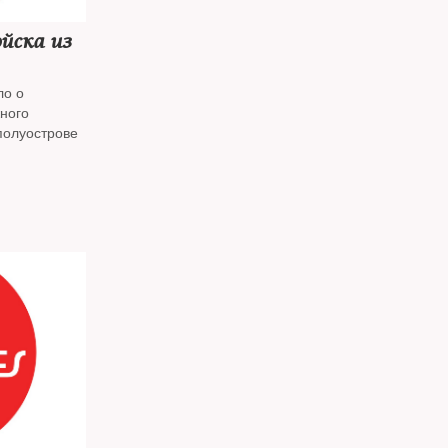
йска из
ло о
ного
полуострове