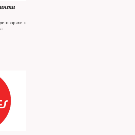
санта
риговорили к
ма