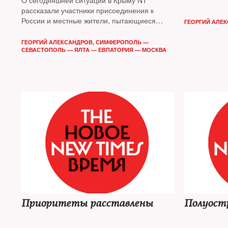
О сегодняшней ситуации в Крыму NT
рассказали участники присоединения к
России и местные жители, пытающиеся
ГЕОРГИЙ АЛЕ
разобраться в специфике новой реальности,
в которой они оказались
ГЕОРГИЙ АЛЕКСАНДРОВ, СИМФЕРОПОЛЬ —
СЕВАСТОПОЛЬ — ЯЛТА — ЕВПАТОРИЯ — МОСКВА
Приоритеты расставлены
Полуостр