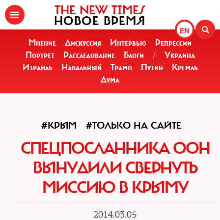
THE NEW TIMES
НОВОЕ ВРЕМЯ
EN
Мнение
Дискуссия
Интервью
Репрессии
Портрет
Расследование
Блоги
/
Украина
Израиль
Навальный
Трамп
Путин
Кремль
Дума
#КРЫМ
#ТОЛЬКО НА САЙТЕ
СПЕЦПОСЛАННИКА ООН
ВЫНУДИЛИ СВЕРНУТЬ
МИССИЮ В КРЫМУ
2014.03.05