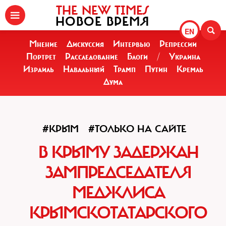
THE NEW TIMES
НОВОЕ ВРЕМЯ
EN
Мнение
Дискуссия
Интервью
Репрессии
Портрет
Расследование
Блоги
/
Украина
Израиль
Навальный
Трамп
Путин
Кремль
Дума
#КРЫМ
#ТОЛЬКО НА САЙТЕ
В КРЫМУ ЗАДЕРЖАН
ЗАМПРЕДСЕДАТЕЛЯ
МЕДЖЛИСА
КРЫМСКОТАТАРСКОГО