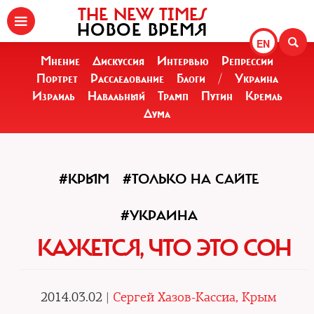
THE NEW TIMES
НОВОЕ ВРЕМЯ
EN
Мнение
Дискуссия
Интервью
Репрессии
Портрет
Расследование
Блоги
/
Украина
Израиль
Навальный
Трамп
Путин
Кремль
Дума
#КРЫМ
#ТОЛЬКО НА САЙТЕ
#УКРАИНА
КАЖЕТСЯ, ЧТО ЭТО СОН
2014.03.02 |
Сергей Хазов-Кассиа, Крым